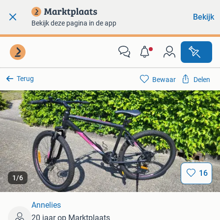
Bekijk
Bekijk deze pagina in de app
Terug
Bewaar
Delen
16
1
/
6
Annelies
20 jaar op Marktplaats