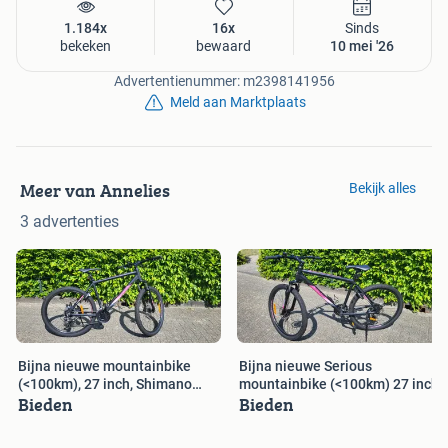
1.184x
16x
Sinds
bekeken
bewaard
10 mei '26
Advertentienummer: m2398141956
Meld aan Marktplaats
Meer van Annelies
Bekijk alles
3 advertenties
Bijna nieuwe mountainbike
Bijna nieuwe Serious
(<100km), 27 inch, Shimano
mountainbike (<100km) 27 inch
Bieden
Bieden
Tourney