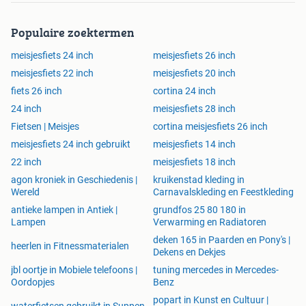
Populaire zoektermen
meisjesfiets 24 inch
meisjesfiets 26 inch
meisjesfiets 22 inch
meisjesfiets 20 inch
fiets 26 inch
cortina 24 inch
24 inch
meisjesfiets 28 inch
Fietsen | Meisjes
cortina meisjesfiets 26 inch
meisjesfiets 24 inch gebruikt
meisjesfiets 14 inch
22 inch
meisjesfiets 18 inch
agon kroniek in Geschiedenis |
kruikenstad kleding in
Wereld
Carnavalskleding en Feestkleding
antieke lampen in Antiek |
grundfos 25 80 180 in
Lampen
Verwarming en Radiatoren
deken 165 in Paarden en Pony's |
heerlen in Fitnessmaterialen
Dekens en Dekjes
jbl oortje in Mobiele telefoons |
tuning mercedes in Mercedes-
Oordopjes
Benz
popart in Kunst en Cultuur |