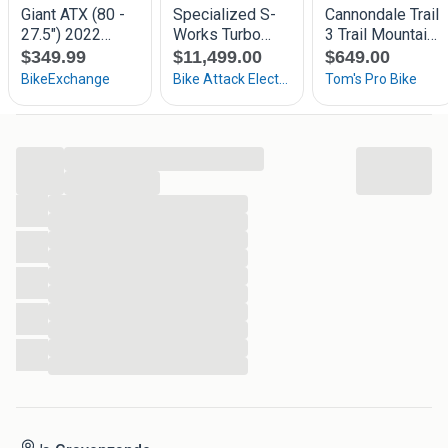
...
...
...
...
...
...
...
...
...
...
...
...