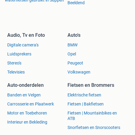
waterfietsen gebruikt in Suppen
Beeldend
Audio, Tv en Foto
Auto's
Digitale camera's
BMW
Luidsprekers
Opel
Stereo's
Peugeot
Televisies
Volkswagen
Auto-onderdelen
Fietsen en Brommers
Banden en Velgen
Elektrische fietsen
Carrosserie en Plaatwerk
Fietsen | Bakfietsen
Motor en Toebehoren
Fietsen | Mountainbikes en
ATB
Interieur en Bekleding
Snorfietsen en Snorscooters