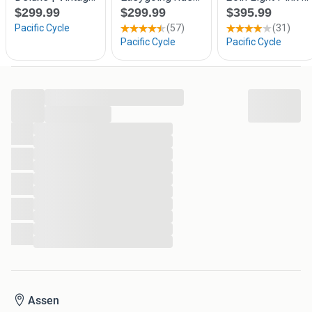
...
...
...
...
...
...
...
...
...
...
...
...
Assen