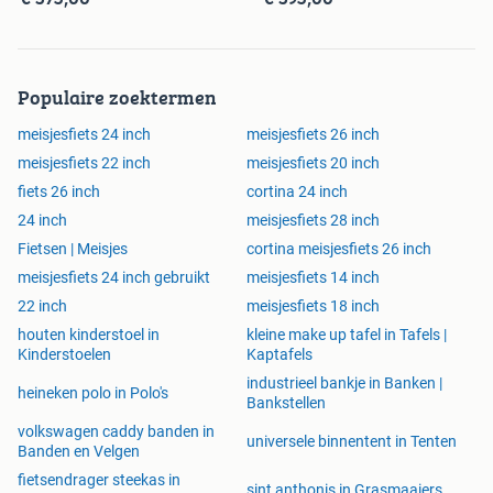
Populaire zoektermen
meisjesfiets 24 inch
meisjesfiets 26 inch
meisjesfiets 22 inch
meisjesfiets 20 inch
fiets 26 inch
cortina 24 inch
24 inch
meisjesfiets 28 inch
Fietsen | Meisjes
cortina meisjesfiets 26 inch
meisjesfiets 24 inch gebruikt
meisjesfiets 14 inch
22 inch
meisjesfiets 18 inch
houten kinderstoel in
kleine make up tafel in Tafels |
Kinderstoelen
Kaptafels
industrieel bankje in Banken |
heineken polo in Polo's
Bankstellen
volkswagen caddy banden in
universele binnentent in Tenten
Banden en Velgen
fietsendrager steekas in
sint anthonis in Grasmaaiers