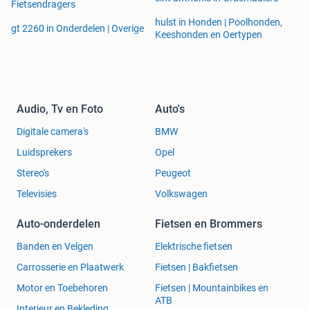
Fietsendragers
hulst in Honden | Poolhonden,
gt 2260 in Onderdelen | Overige
Keeshonden en Oertypen
Audio, Tv en Foto
Auto's
Digitale camera's
BMW
Luidsprekers
Opel
Stereo's
Peugeot
Televisies
Volkswagen
Auto-onderdelen
Fietsen en Brommers
Banden en Velgen
Elektrische fietsen
Carrosserie en Plaatwerk
Fietsen | Bakfietsen
Motor en Toebehoren
Fietsen | Mountainbikes en
ATB
Interieur en Bekleding