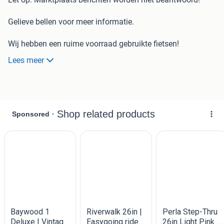
Gelieve bellen voor meer informatie.
Wij hebben een ruime voorraad gebruikte fietsen!
Alle fietsen worden nagekeken en zijn inclusief 3 maanden
Lees meer
garantie.
Kom gerust eens kijken in onze showroom!
Ook voor nieuwe fietsen, e-bikes en reparaties kunt u bij
ons terecht.
Wij zijn dealer van Batavus, Sparta en Rih .
Openingstijden : Dinsdag t/m Vrijdag 08:30 - 17:30
Zaterdag 09:00 - 15:00
Adres: Groningerstraat 266
9402LR Assen
Tel: 0592-344237