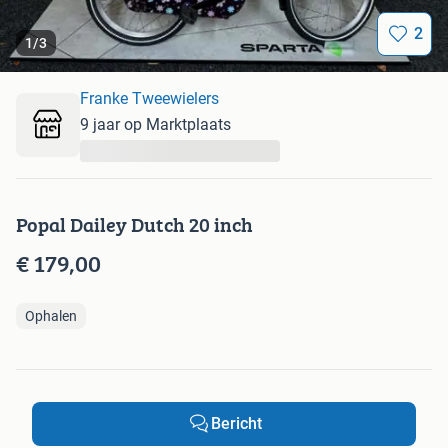
2
1
/
3
Franke Tweewielers
9 jaar op Marktplaats
...
Popal Dailey Dutch 20 inch
€ 179,00
Ophalen
Bericht