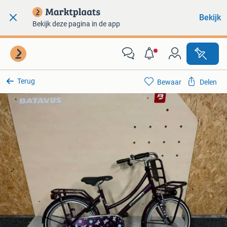
Bekijk
Bekijk deze pagina in de app
Terug
Bewaar
Delen