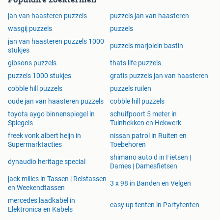
jan van haasteren puzzels
puzzels jan van haasteren
wasgij puzzels
puzzels
jan van haasteren puzzels 1000
puzzels marjolein bastin
stukjes
gibsons puzzels
thats life puzzels
puzzels 1000 stukjes
gratis puzzels jan van haasteren
cobble hill puzzels
puzzels ruilen
oude jan van haasteren puzzels
cobble hill puzzels
toyota aygo binnenspiegel in
schuifpoort 5 meter in
Spiegels
Tuinhekken en Hekwerk
freek vonk albert heijn in
nissan patrol in Ruiten en
Supermarktacties
Toebehoren
shimano auto d in Fietsen |
dynaudio heritage special
Dames | Damesfietsen
jack milles in Tassen | Reistassen
3 x 98 in Banden en Velgen
en Weekendtassen
mercedes laadkabel in
easy up tenten in Partytenten
Elektronica en Kabels