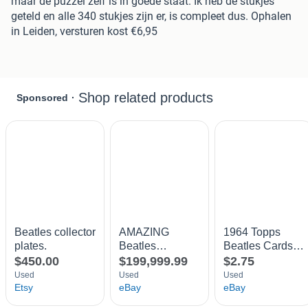
maar de puzzel zelf is in goede staat. Ik heb de stukjes
geteld en alle 340 stukjes zijn er, is compleet dus. Ophalen
in Leiden, versturen kost €6,95