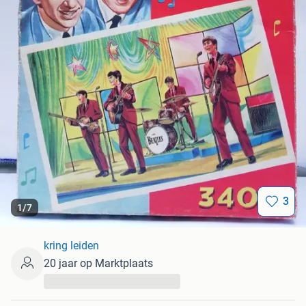
3
1
/
7
kring leiden
20 jaar op Marktplaats
...