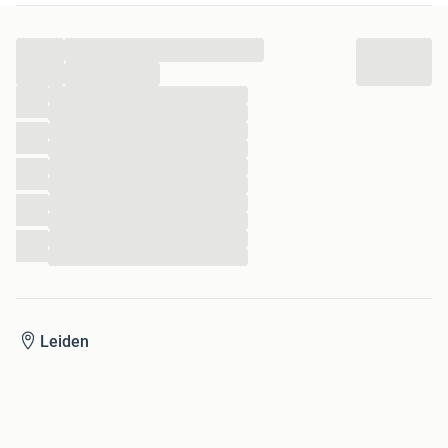
...
...
...
...
...
...
...
...
...
...
...
...
Leiden