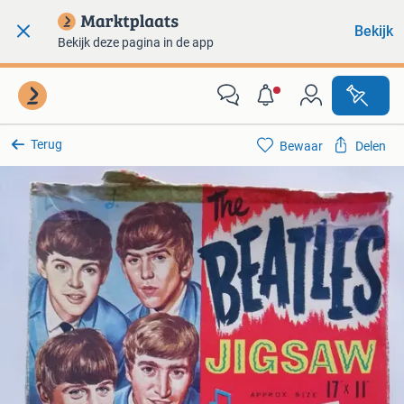
Bekijk
Bekijk deze pagina in de app
Terug
Bewaar
Delen