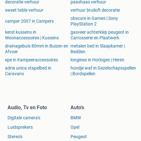
decoratie verhuur
paashaas verhuur
sweet table verhuur
verhuur bruiloft decoratie
obscure in Games | Sony
camper 2007 in Campers
PlayStation 2
kerst kussens in
gasveer achterklep peugeot in
Woonaccessoires | Kussens
Carrosserie en Plaatwerk
drainagebuis 80mm in Buizen en
metalen bed in Slaapkamer |
Afvoer
Bedden
epe in Kampeeraccessoires
longines in Horloges | Heren
adria unica stapelbed in
hondje waf in Gezelschapsspellen
Caravans
| Bordspellen
Audio, Tv en Foto
Auto's
Digitale camera's
BMW
Luidsprekers
Opel
Stereo's
Peugeot