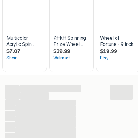
andere Abraham of Sarah feest of andere feestjes.
Er zitten klemmetje op het rad van avontuur zodat het rad
voor vele doeleinde te gebruiken is.
huurprijs € 40.00 per dag
dag 1 ophalen
dag 2 gebruiken
dag 3 terug bezorgen
Bezorgen is een optie
Bekijk ook onze andere advertenties.
...
...
...
...
...
...
...
...
...