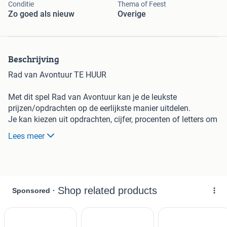
Conditie
Thema of Feest
Zo goed als nieuw
Overige
Beschrijving
Rad van Avontuur TE HUUR
Met dit spel Rad van Avontuur kan je de leukste
prijzen/opdrachten op de eerlijkste manier uitdelen.
Je kan kiezen uit opdrachten, cijfer, procenten of letters om
aan het bord te klemmen.
Lees meer
Zo is het rad van avontuur voor meerdere doeleinde
geschikt.
Dit Prijzenslag Rad van Avontuur is 100 cm doorsnee staat
op een statief wat in hoogte verstelbaar is.
U krijgt er kaartjes bij die u onder de klemmetjes kan doen,
zoals nummerkaartjes en kortingskaartjes.
Maar zelf kan u natuurlijk ook kaartjes maken van
bijvoorbeeld muziekopdrachten, opdrachten voor onder