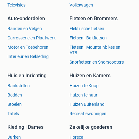
Televisies
Volkswagen
Auto-onderdelen
Fietsen en Brommers
Banden en Velgen
Elektrische fietsen
Carrosserie en Plaatwerk
Fietsen | Bakfietsen
Motor en Toebehoren
Fietsen | Mountainbikes en
ATB
Interieur en Bekleding
Snorfietsen en Snorscooters
Huis en Inrichting
Huizen en Kamers
Bankstellen
Huizen te Koop
Bedden
Huizen te huur
Stoelen
Huizen Buitenland
Tafels
Recreatiewoningen
Kleding | Dames
Zakelijke goederen
Jurken
Horeca