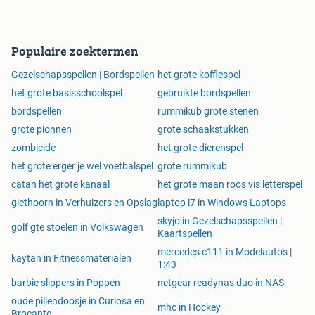
Populaire zoektermen
Gezelschapsspellen | Bordspellen
het grote koffiespel
het grote basisschoolspel
gebruikte bordspellen
bordspellen
rummikub grote stenen
grote pionnen
grote schaakstukken
zombicide
het grote dierenspel
het grote erger je wel voetbalspel
grote rummikub
catan het grote kanaal
het grote maan roos vis letterspel
giethoorn in Verhuizers en Opslag
laptop i7 in Windows Laptops
skyjo in Gezelschapsspellen |
golf gte stoelen in Volkswagen
Kaartspellen
mercedes c111 in Modelauto's |
kaytan in Fitnessmaterialen
1:43
barbie slippers in Poppen
netgear readynas duo in NAS
oude pillendoosje in Curiosa en
mhc in Hockey
Brocante