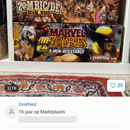
25
1
/
16
Overheul
16 jaar op Marktplaats
...