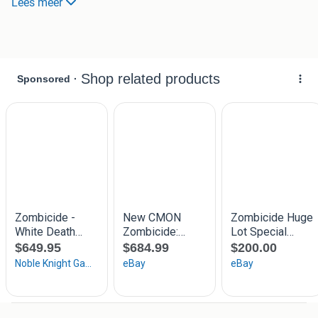
Lees meer
Scythe plus The Wind Gambit expansion: 50,- (ongespeeld)
Bardsung plus The Lost Levels expansion: 125,-
(ongespeeld)
ISS Vanguard plus The Lost Fleet en Close Encounters:
150,-
Joan of Arc plus Reliquary Box Expansion: 100,-
Ark Nova: 40,- (nooit gespeeld)
Wayfarers of the south Tigris: 40,-
Dungeons of Draggmar (Gamefound): 50,-
Tainted Grail The Fall of Avalon plus Stretch Goals en
Monsters of Avalon: 150,-
Tainted Grail Kings of Ruin Excalibur Pledge (sundrop) en
extra’s (zie foto’s van de pledge): 250,-
Nemesis Retaliation (3de deel) Military Pledge plus extra’s
(zie foto’s van de pledge): 300,-
Hijacked: 35,-
Legacy of Yu: 30,-
Zombicide (met een beetje pijn in mijn hart)