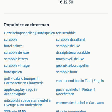
€ 12,50
Populaire zoektermen
Gezelschapsspellen | Bordspellen
reis scrabble
scrabble
scrabble draaitafel
hotel deluxe
scrabble deluxe
scrabble de luxe
draaiplateau scrabble
scrabble letters
machiavelli deluxe
scrabble vintage
gebruikte bordspellen
bordspellen
scrabble hout
golf 4 cabrio bumper in
van der end bas in Taal | Engels
Carrosserie en Plaatwerk
apple carplay aygo in
puch racefiets in Fietsen |
Autonavigatie
Racefietsen
mitsubishi space star sleutel in
warmwater kachel in Caravans
Overige Auto-onderdelen
225xe in BMW
6kva in Aggregaten