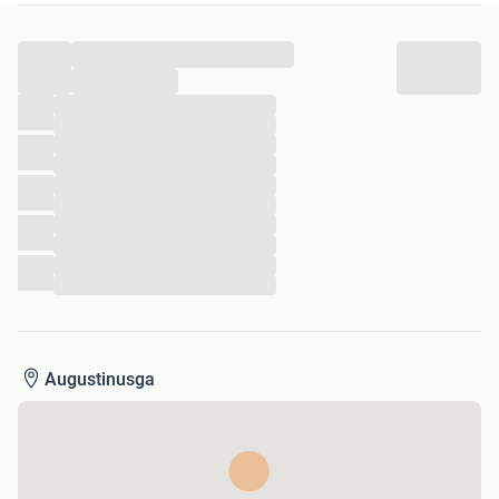
...
...
...
...
...
...
...
...
...
...
...
...
Augustinusga