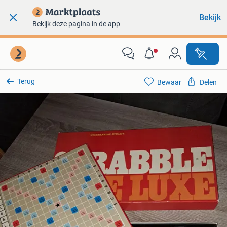
Bekijk
Bekijk deze pagina in de app
Terug
Bewaar
Delen