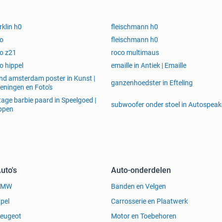
klin h0
fleischmann h0
o
fleischmann h0
o z21
roco multimaus
o hippel
emaille in Antiek | Emaille
nd amsterdam poster in Kunst |
ganzenhoedster in Efteling
eningen en Foto's
tage barbie paard in Speelgoed |
subwoofer onder stoel in Autospeak
ppen
uto's
Auto-onderdelen
BMW
Banden en Velgen
pel
Carrosserie en Plaatwerk
eugeot
Motor en Toebehoren