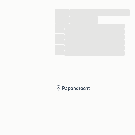
...
...
...
...
...
...
...
...
Papendrecht