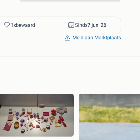
1x
bewaard
Sinds
7 jun '26
Meld aan Marktplaats