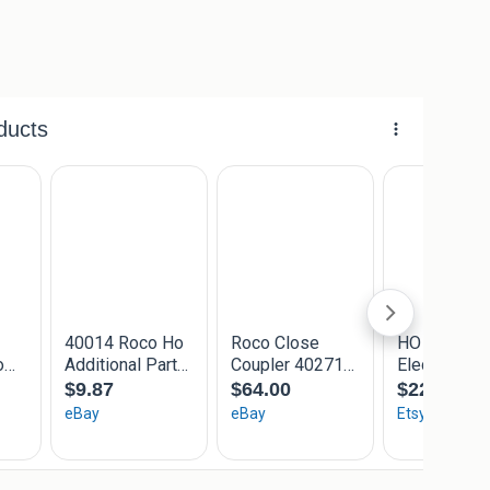
en NS 2200/2300
elke producten het gaat
oper
trace voor € 1,40