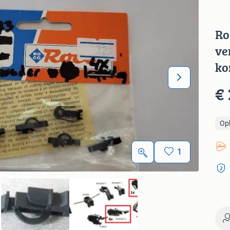
Ro
ve
ko
€ 
Op
1