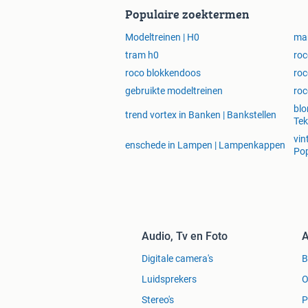
Populaire zoektermen
Modeltreinen | H0
mar
tram h0
roc
roco blokkendoos
roc
gebruikte modeltreinen
roc
blo
trend vortex in Banken | Bankstellen
Tek
vin
enschede in Lampen | Lampenkappen
Po
Audio, Tv en Foto
A
Digitale camera's
Luidsprekers
O
Stereo's
P