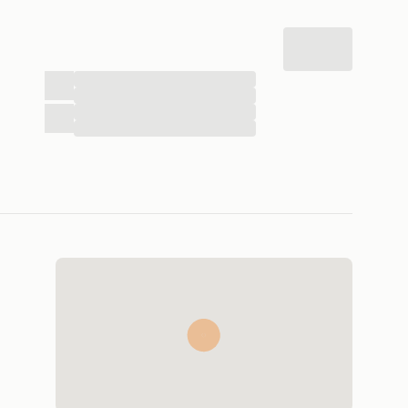
...
...
...
...