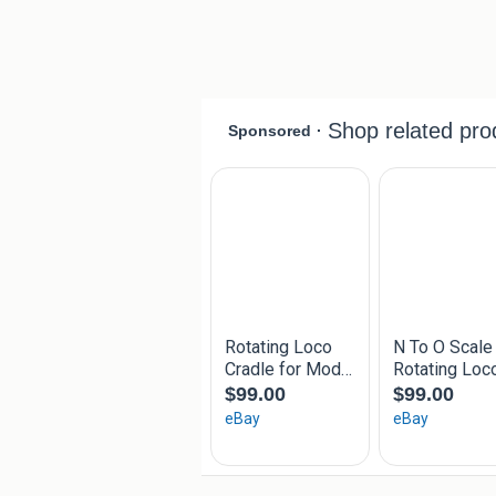
4 koppelingskoppen
o.a. voor NS 500/600/700, NS 1600 
Zie foto 4 in de rode vierkanten om w
Zie foto's voor details.
Kosten en risico verzending voor de k
Brievenbusverzending zonder track en 
Zie ook mijn andere advertenties