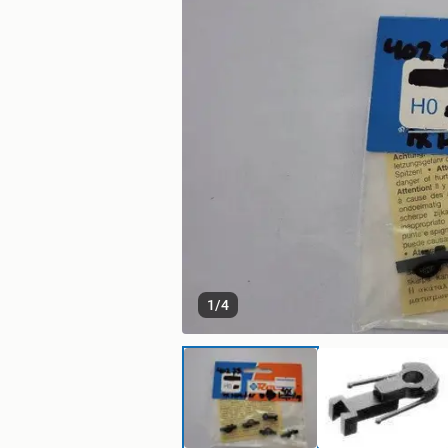
1
/
4