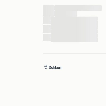
...
...
...
...
...
...
...
...
Dokkum