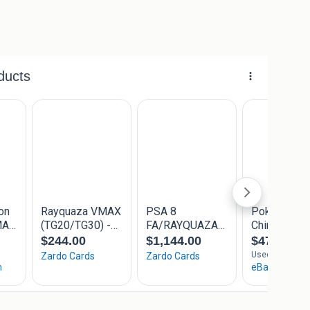
u. Eevee. Mewtwo. Mew charizard. Snorlax. Blastoise.
. Evolving skies. Chaos rising. Booster. Blister. Etb.