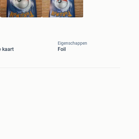
Eigenschappen
 kaart
Foil
enties MB'S POKE HOUSE.