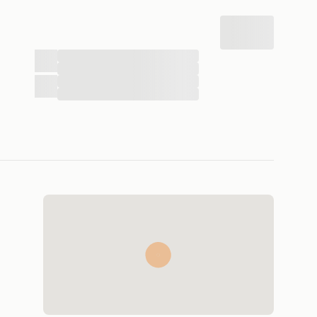
...
...
...
...