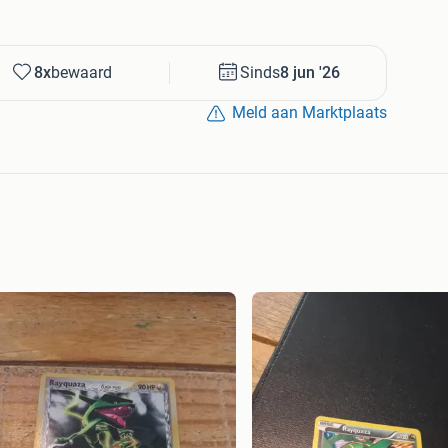
8x
bewaard
Sinds
8 jun '26
Meld aan Marktplaats