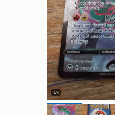
1
/
4