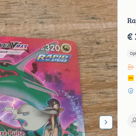
Ra
€ 
Op