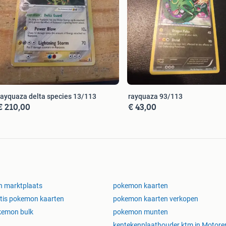
rayquaza delta species 13/113
rayquaza 93/113
€ 210,00
€ 43,00
n marktplaats
pokemon kaarten
tis pokemon kaarten
pokemon kaarten verkopen
kemon bulk
pokemon munten
kentekenplaathouder ktm in Motoren