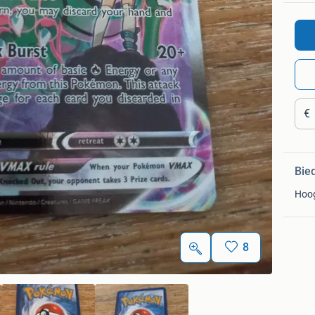
€
Bie
Hoo
8