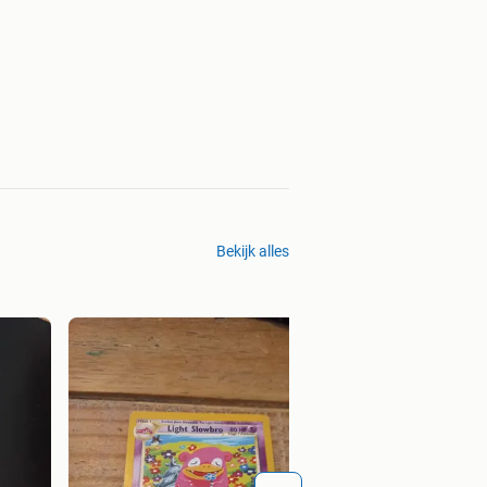
Bekijk alles
fates collide compl
€ 575,00