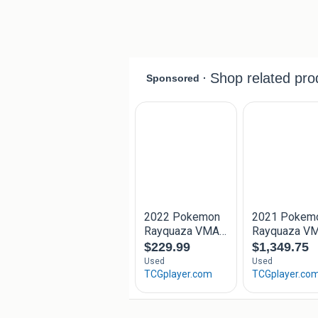
Tags: Pokemon. Yu-gi-oh. Mtg. Pikach
Umbreon. Gengar. Prismatic. Evolutions
Ditto. Darkrai. Mimikyu. Promo.