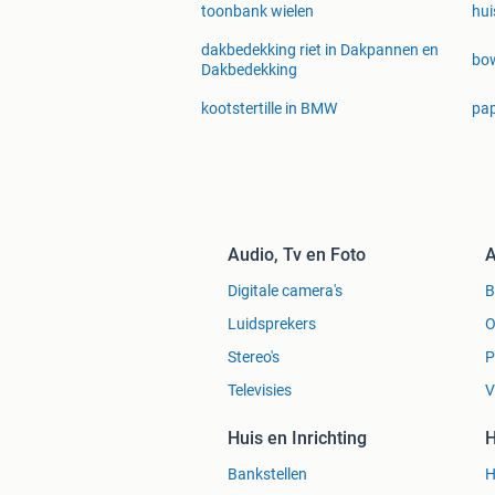
toonbank wielen
hui
dakbedekking riet in Dakpannen en
bow
Dakbedekking
kootstertille in BMW
pap
Audio, Tv en Foto
A
Digitale camera's
Luidsprekers
O
Stereo's
P
Televisies
V
Huis en Inrichting
H
Bankstellen
H