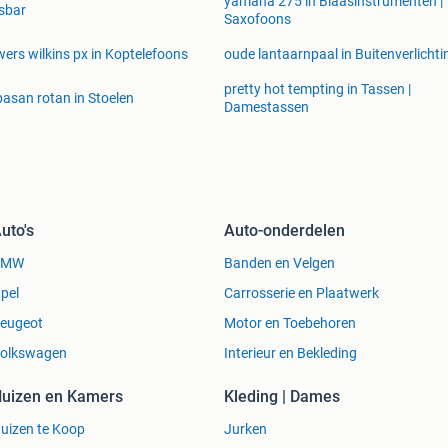
yamaha 275 in Blaasinstrumenten |
sbar
Saxofoons
ers wilkins px in Koptelefoons
oude lantaarnpaal in Buitenverlichti
pretty hot tempting in Tassen |
asan rotan in Stoelen
Damestassen
uto's
Auto-onderdelen
BMW
Banden en Velgen
pel
Carrosserie en Plaatwerk
eugeot
Motor en Toebehoren
olkswagen
Interieur en Bekleding
uizen en Kamers
Kleding | Dames
uizen te Koop
Jurken