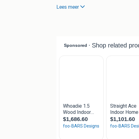
Lees meer
Kijk bij 'Advertenties van Dennis' voor
dat niet zo, stuur me een tekening of 
voor je!
PRIJZEN
150x150x110 €1275
170x150x110 €1325
190x150x110 €1375
210x150x110 €1400
230x150x110 €1425
250x150x110 €1475
270x150x110 €1525
290x150x110 €1575
310x150x110 €1725
330x150x110 €1775
350x150x110 €1825
Zie foto's voor meer maten en prijzen.