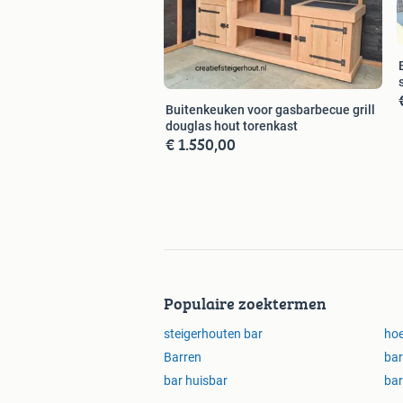
Buitenkeuken voor gasbarbecue grill
douglas hout torenkast
€ 1.550,00
Populaire zoektermen
steigerhouten bar
ho
Barren
bar
bar huisbar
bar