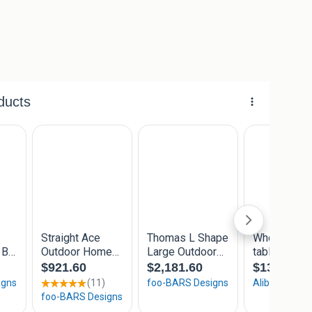
 nog meer voorbeelden. Jouw bar zit hier zeker bij! Is
foto van wat je wilt en ik maak een goeie aanbieding