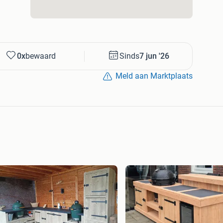
 Mailen kan natuurlijk ook. Krijg je geen mail terug?
0x
bewaard
Sinds
7 jun '26
ties van Dennis’ of kijk op creatiefsteigerhout . nl
Meld aan Marktplaats