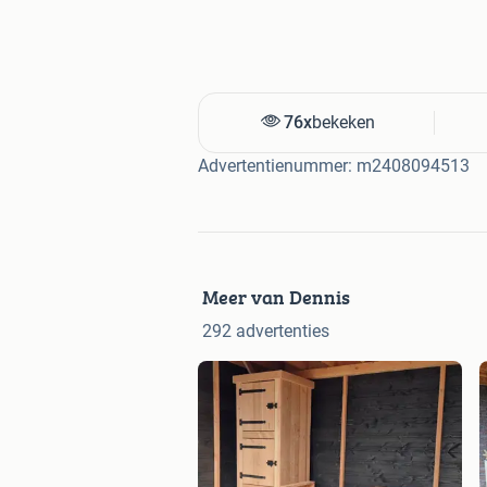
VRAGEN
Whatsapp of bellen kan op ‪0613672236
Check dan je SPAM-box
76x
bekeken
Wil je meer zien? Kijk dan bij ‘Adverten
Advertentienummer: m2408094513
Dennis
0613672236
Meer van Dennis
292 advertenties