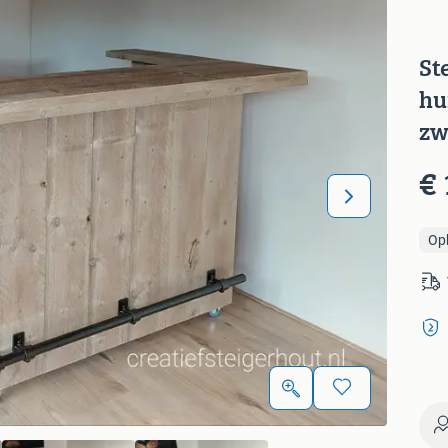
St
hu
zw
€ 
Op