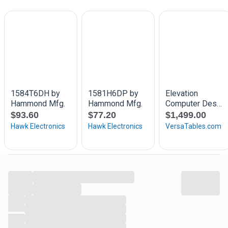
Prijs: 302.50 euro / set inclusief BTW
Vooraad: 5 stuks
Conditie: gebruikt
Bezoek Ons!
Wij verwelkomen u graag op afspraak. Neem contact met
ons op om uw bezoek te plannen!Showroom:Poelweg 42,
1424PB, De Kwakel.
Levering in Nederland:
Wij kunnen overal in Nederland leveren voor slechts 20
euro. Houd er rekening mee dat de levering alleen aan de
voorkant van het huis/gebouw.
...
...
...
...
...
...