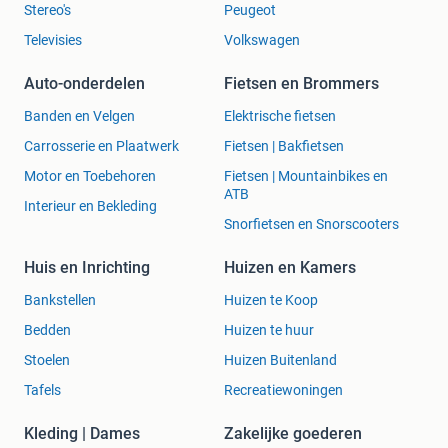
Stereo's
Peugeot
Televisies
Volkswagen
Auto-onderdelen
Fietsen en Brommers
Banden en Velgen
Elektrische fietsen
Carrosserie en Plaatwerk
Fietsen | Bakfietsen
Motor en Toebehoren
Fietsen | Mountainbikes en
ATB
Interieur en Bekleding
Snorfietsen en Snorscooters
Huis en Inrichting
Huizen en Kamers
Bankstellen
Huizen te Koop
Bedden
Huizen te huur
Stoelen
Huizen Buitenland
Tafels
Recreatiewoningen
Kleding | Dames
Zakelijke goederen