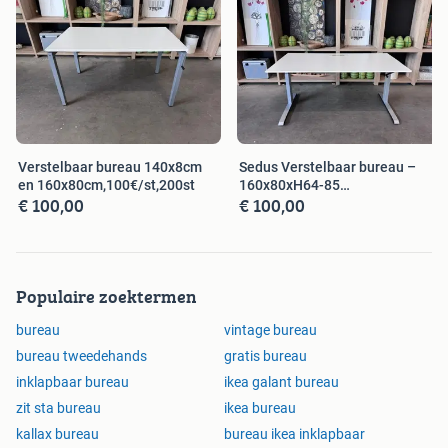
Verstelbaar bureau 140x8cm
Sedus Verstelbaar bureau –
en 160x80cm,100€/st,200st
160x80xH64-85
€ 100,00
€ 100,00
cm,100€/st,10st
Populaire zoektermen
bureau
vintage bureau
bureau tweedehands
gratis bureau
inklapbaar bureau
ikea galant bureau
zit sta bureau
ikea bureau
kallax bureau
bureau ikea inklapbaar