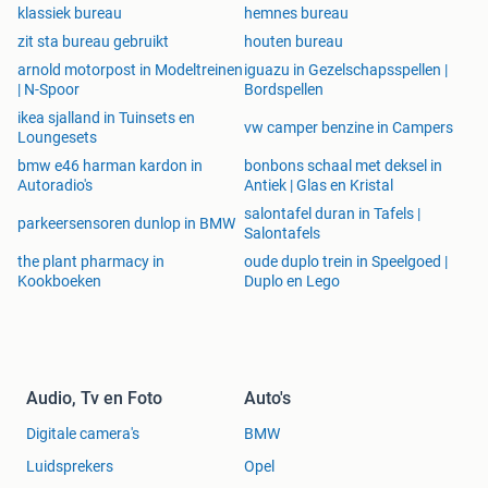
klassiek bureau
hemnes bureau
zit sta bureau gebruikt
houten bureau
arnold motorpost in Modeltreinen
iguazu in Gezelschapsspellen |
| N-Spoor
Bordspellen
ikea sjalland in Tuinsets en
vw camper benzine in Campers
Loungesets
bmw e46 harman kardon in
bonbons schaal met deksel in
Autoradio's
Antiek | Glas en Kristal
salontafel duran in Tafels |
parkeersensoren dunlop in BMW
Salontafels
the plant pharmacy in
oude duplo trein in Speelgoed |
Kookboeken
Duplo en Lego
Audio, Tv en Foto
Auto's
Digitale camera's
BMW
Luidsprekers
Opel