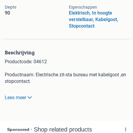
Diepte
Eigenschappen
90
Elektrisch, In hoogte
verstelbaar, Kabelgoot,
Stopcontact
Beschrijving
Productcode: 04612
Productnaam: Electrische zit-sta bureau met kabelgoot ,en
stopcontact.
Specificaties:
Lees meer
Afmetingen werkplek: 180x90xH65-131 cm
Frame : metaal, kleur grijs
Blad : spaanplaat , kleur hout