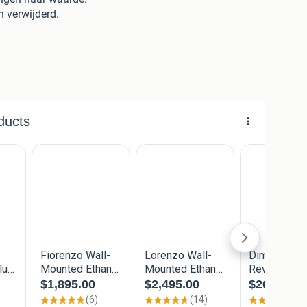
 verwijderd.
euro
n en decoratie
 9010 warmte door laatvoer voor in de schouw