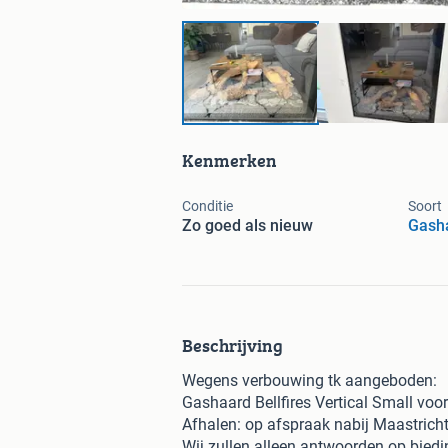
Kenmerken
Conditie
Soort
Zo goed als nieuw
Gash
Beschrijving
Wegens verbouwing tk aangeboden:
Gashaard Bellfires Vertical Small voo
Afhalen: op afspraak nabij Maastricht
Wij zullen alleen antwoorden op bied