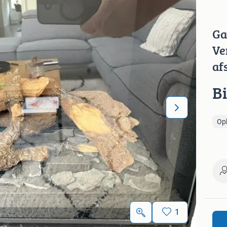
Ga
Ve
af
B
Op
1