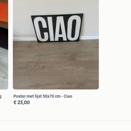
e gashaarden met een prachtig zicht op het
en in de View Bell-serie is er voor elke woning een
g
Poster met lijst 50x70 cm - Ciao
€ 25,00