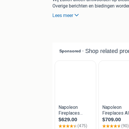
Overige berichten en biedingen worden
Huidige nieuwwaarde is ca. 4.000,00 
Lees meer
Gashaard is ca. 5 jaar oud
Compleet met Keramische houtblokke
Afstandbediening en Handleiding
Service luik en eventueel witte / RAL
Dakdoor - / afvoer met kap.
"blinde" deur sluiting
Afmeting
L/H. 84 cm x Br. 54 x D 43
Productspecifcaties
Energielabel
A Level
Merk
Bellfires
Model
Inbouw, Inzet
Systeem
Gesloten
Haard soort