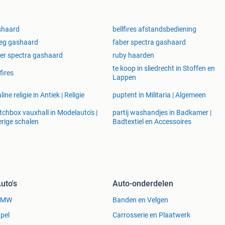
shaard
bellfires afstandsbediening
eg gashaard
faber spectra gashaard
er spectra gashaard
ruby haarden
te koop in sliedrecht in Stoffen en
lfires
Lappen
line religie in Antiek | Religie
puptent in Militaria | Algemeen
chbox vauxhall in Modelauto's |
partij washandjes in Badkamer |
rige schalen
Badtextiel en Accessoires
uto's
Auto-onderdelen
BMW
Banden en Velgen
pel
Carrosserie en Plaatwerk