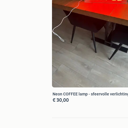
De View Bell-serie bestaat uit strakk
vlammenbeeld.
Dankzij de uitgebreide keuze aan haard
geschikte
haard te vinden
Neon COFFEE lamp - sfeervolle verlichtin
€ 30,00