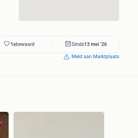
een haard met een speciaal formaat. De haard is hoog in
ditionele gashaarden. Ondanks de bijzondere maat is de
1x
bewaard
Sinds
13 mei '26
jvoorbeeld een schouw. De vele opties die BellPres op
Meld aan Marktplaats
zorgen ervoor dat u altijd een unieke haard naar eigen
het vuurbeeld van de gashaard. Er kan gekozen worden
ire en Centre Fire met vlammen uit de bodem. Deze zijn
e gashaarden van een hoge kwaliteit. Bellfires is een
arden worden geproduceerd binnen de Benelux. Het merk
 ontwerp en design.