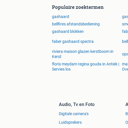
Populaire zoektermen
gashaard
ga
bellfires afstandsbediening
sm
gashaard blokken
fab
faber gashaard spectra
bel
riviera maison glazen kerstboom in
opa
Kerst
floris meydam regina gouda in Antiek |
mat
Servies los
Ove
Audio, Tv en Foto
A
Digitale camera's
Luidsprekers
O