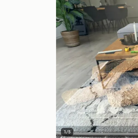
1
/
5