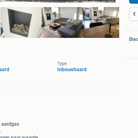
€
Bie
Type
aard
Inbouwhaard
r aardgas
.
ingen naar waarde.