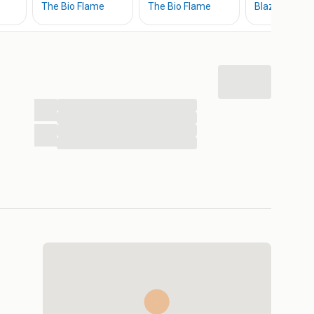
...
...
...
...