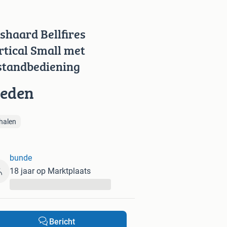
shaard Bellfires
rtical Small met
standbediening
ieden
halen
bunde
18 jaar op Marktplaats
...
Bericht