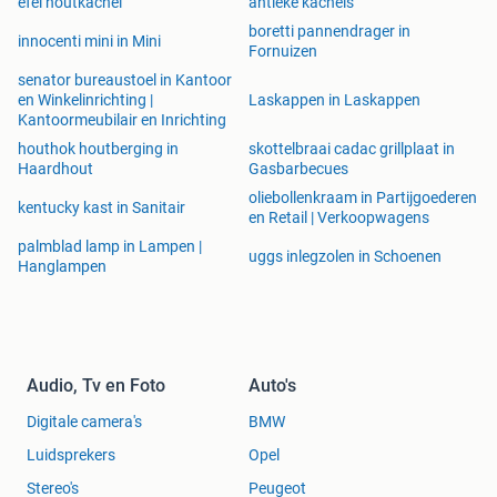
efel houtkachel
antieke kachels
boretti pannendrager in
innocenti mini in Mini
Fornuizen
senator bureaustoel in Kantoor
en Winkelinrichting |
Laskappen in Laskappen
Kantoormeubilair en Inrichting
houthok houtberging in
skottelbraai cadac grillplaat in
Haardhout
Gasbarbecues
oliebollenkraam in Partijgoederen
kentucky kast in Sanitair
en Retail | Verkoopwagens
palmblad lamp in Lampen |
uggs inlegzolen in Schoenen
Hanglampen
Audio, Tv en Foto
Auto's
Digitale camera's
BMW
Luidsprekers
Opel
Stereo's
Peugeot