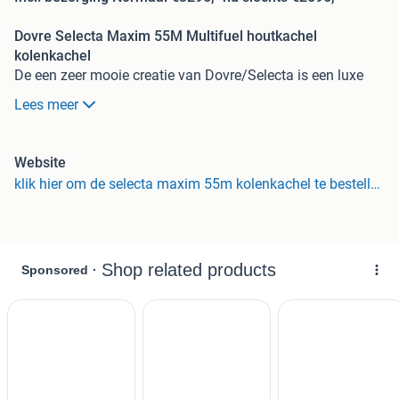
Dovre Selecta Maxim 55M Multifuel houtkachel
kolenkachel
De een zeer mooie creatie van Dovre/Selecta is een luxe
merk gebouwd door Dovre. Eenvoud, betrouwbaarheid en
Lees meer
hoogstaande warmtetechnologie karakteriseren deze
nieuwe Selecta hout- en kolenkachel! De duurzame
handvaten en onzichtbare scharnieren maken de gehele
Website
vormgeving strak, mooi en sober. Kachel in voorsien van
klik hier om de selecta maxim 55m kolenkachel te bestellen
comfort verhogende thermostaat en een zeer handige
zijvuldeur. U bouwt deze kachel zeer snel om met de
zeer
eenvoudige uitneembare kolenbunker!
• Zijvuldeur en schudrooster
• Gebruiksvriendelijke laaddeur
• Thermostaat
• Geschikt voor kolen en briketten
• Zwart gelakt gietijzer
• HxBxD: 800 x 615 x 425 mm
• Gewicht : +/- 190 kg