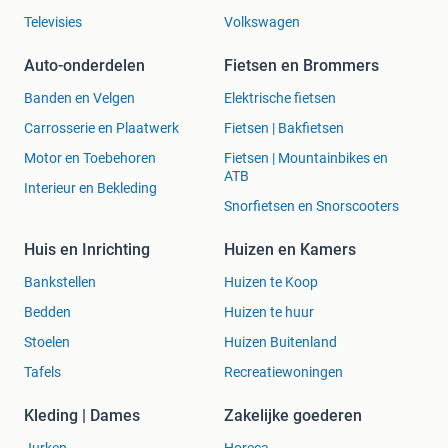
Televisies
Volkswagen
Auto-onderdelen
Fietsen en Brommers
Banden en Velgen
Elektrische fietsen
Carrosserie en Plaatwerk
Fietsen | Bakfietsen
Motor en Toebehoren
Fietsen | Mountainbikes en
ATB
Interieur en Bekleding
Snorfietsen en Snorscooters
Huis en Inrichting
Huizen en Kamers
Bankstellen
Huizen te Koop
Bedden
Huizen te huur
Stoelen
Huizen Buitenland
Tafels
Recreatiewoningen
Kleding | Dames
Zakelijke goederen
Jurken
Horeca