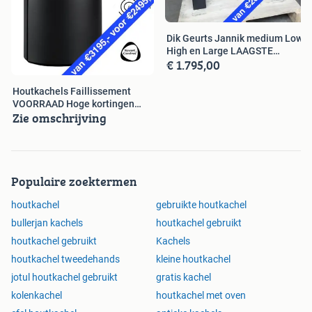
Dik Geurts Jannik medium Low
High en Large LAAGSTE
€ 1.795,00
PRIJS!!
Houtkachels Faillissement
VOORRAAD Hoge kortingen
Zie omschrijving
Garantie
Populaire zoektermen
houtkachel
gebruikte houtkachel
bullerjan kachels
houtkachel gebruikt
houtkachel gebruikt
Kachels
houtkachel tweedehands
kleine houtkachel
jotul houtkachel gebruikt
gratis kachel
kolenkachel
houtkachel met oven