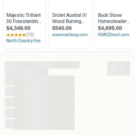
• Lengte houtblokken: 45 cm
...
...
...
...
...
...
...
...
...
...
...
...