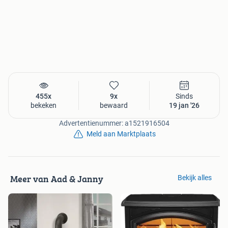
· Op zondag zijn wij gesloten
· Bel ons voor een afspraak 06 51541266 of 06 40827825
Aad & Janny van der Meer
Naaldwijkseweg 356
2691 PZ ‘s-Gravenzande (gelegen tussen Den-Haag, Delft
en Rotterdam)
Wie zoekt, kent ons niet.
Wie ons kent zoekt niet.
Bekijk onze website en al onze advertenties
455x
9x
Sinds
Voor de mooiste houtkachel groot of klein,
bekeken
bewaard
19 jan '26
moet u toch bij Aad en Janny zijn.
Advertentienummer: a1521916504
Meld aan Marktplaats
Meer van Aad & Janny
Bekijk alles