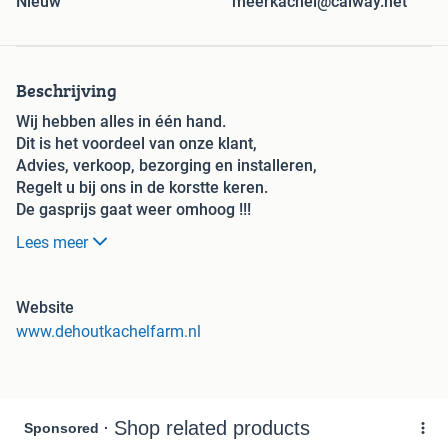
Nieuw
meerkachel@caiway.net
Beschrijving
Wij hebben alles in één hand.
Dit is het voordeel van onze klant,
Advies, verkoop, bezorging en installeren,
Regelt u bij ons in de korstte keren.
De gasprijs gaat weer omhoog !!!
Dus het econimisch rendement van uw houtkachel wordt
Lees meer
weer groter en verhoogt de sfeer en gezelligheid.
Gietijzeren Houtkachel | Dovre 760 WD (12kw)
De Dovre 760WD is dé houtkachel voor wie op zoek is
Website
naar échte warmte, klassiek design en hedendaags
www.dehoutkachelfarm.nl
comfort. Deze robuuste gietijzeren krachtpatser is
ontworpen om grote ruimtes moeiteloos te verwarmen –
met een vermogen tot wel 14 kW en ruimte voor
houtblokken tot 55 cm!
De 760WD combineert traditioneel vakmanschap met