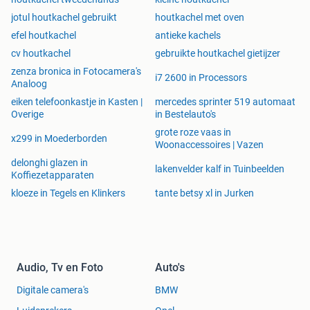
jotul houtkachel gebruikt
houtkachel met oven
efel houtkachel
antieke kachels
cv houtkachel
gebruikte houtkachel gietijzer
zenza bronica in Fotocamera's
i7 2600 in Processors
Analoog
eiken telefoonkastje in Kasten |
mercedes sprinter 519 automaat
Overige
in Bestelauto's
grote roze vaas in
x299 in Moederborden
Woonaccessoires | Vazen
delonghi glazen in
lakenvelder kalf in Tuinbeelden
Koffiezetapparaten
kloeze in Tegels en Klinkers
tante betsy xl in Jurken
Audio, Tv en Foto
Auto's
Digitale camera's
BMW