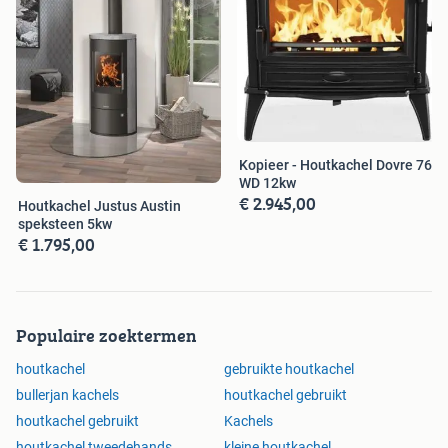
Kopieer - Houtkachel Dovre 760
WD 12kw
€ 2.945,00
Houtkachel Justus Austin
speksteen 5kw
€ 1.795,00
Populaire zoektermen
houtkachel
gebruikte houtkachel
bullerjan kachels
houtkachel gebruikt
houtkachel gebruikt
Kachels
houtkachel tweedehands
kleine houtkachel