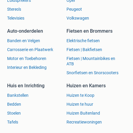
Luidsprekers
Opel
Stereo's
Peugeot
Televisies
Volkswagen
Auto-onderdelen
Fietsen en Brommers
Banden en Velgen
Elektrische fietsen
Carrosserie en Plaatwerk
Fietsen | Bakfietsen
Motor en Toebehoren
Fietsen | Mountainbikes en
ATB
Interieur en Bekleding
Snorfietsen en Snorscooters
Huis en Inrichting
Huizen en Kamers
Bankstellen
Huizen te Koop
Bedden
Huizen te huur
Stoelen
Huizen Buitenland
Tafels
Recreatiewoningen