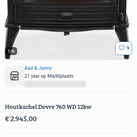
9
1
/
6
Aad & Janny
21 jaar op Marktplaats
...
Houtkachel Dovre 760 WD 12kw
€ 2.945,00