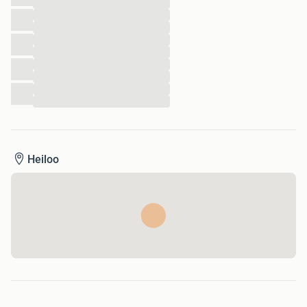
...
...
...
...
...
...
...
...
...
Heiloo