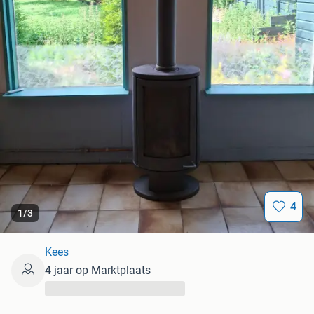
4
1
/
3
Kees
4 jaar op Marktplaats
...