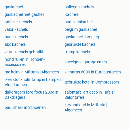
gaskachel
bullerjan kachels
gaskachel met gasfles
Kachels
antieke kachels
oude gaskachel
valor kachels
pelgrim gaskachel
oude kachels
gaskachel camping
abc kachels
gebruikte kachels
zibro kachels gebruikt
tromp kachels
hond ruilen in Honden-
speelgoed garage caltex
accessoires
me helm in Militaria | Algemeen
kinnarps 6000 in Bureaustoelen
ikea stockholm lamp in Lampen |
gebruikte ketel in Compressors
Vloerlampen
dakdragers ford focus 2004 in
salontafel art deco in Tafels |
Dakdragers
Salontafels
kl woodland in Militaria |
paul shark in Schoenen
Algemeen