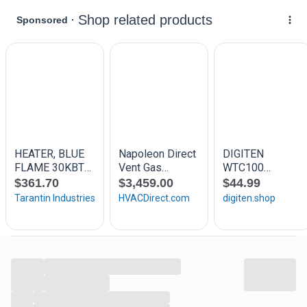
...
...
...