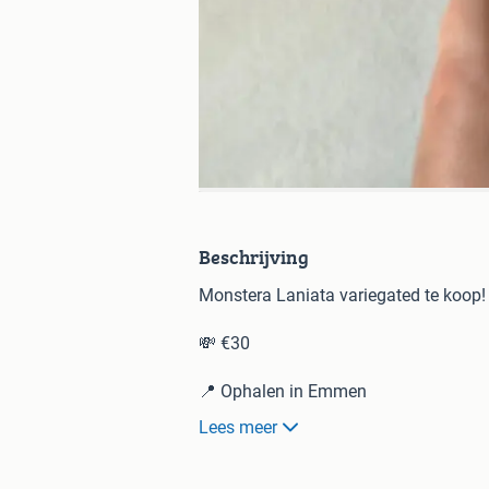
Beschrijving
Monstera Laniata variegated te koop!
💸 €30
📍 Ophalen in Emmen
📦 Verzenden is ook mogelijk
Lees meer
• DHL NL vanaf €5,00
• DHL EU vanaf €12,00
• DPD EU vanaf €10,00