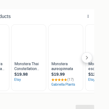
en zorgvuldig verpakt verzonden. Vanaf het moment
oper. Ik ben niet aansprakelijk voor vertragingen,
ding.
isschien heb ik die ook in mijn collectie, dus vraag