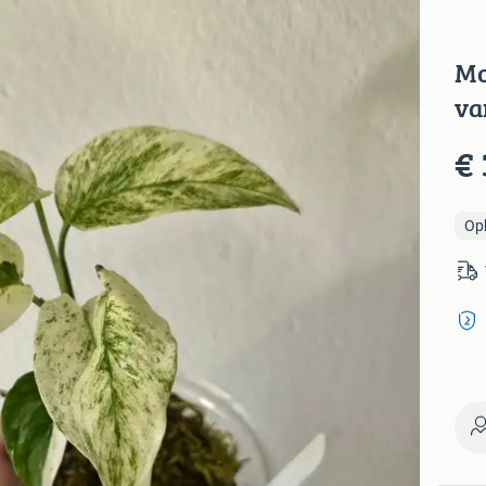
Mo
va
€ 
Op