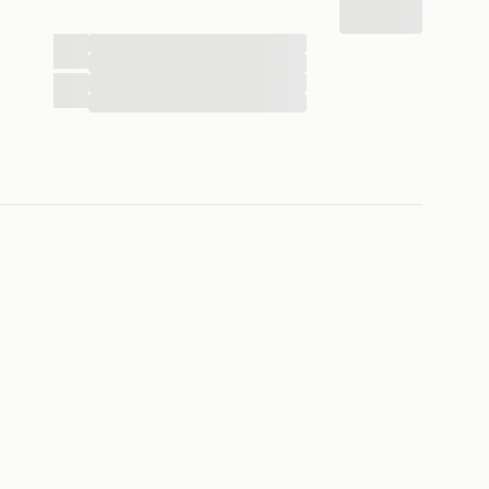
...
...
...
...