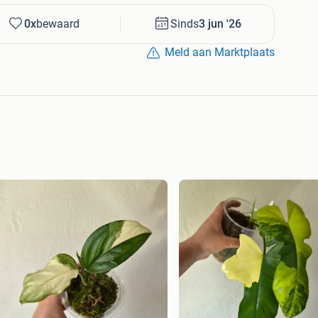
0x
bewaard
Sinds
3 jun '26
Meld aan Marktplaats