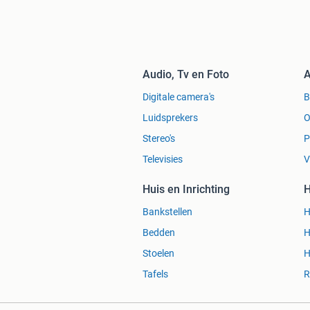
Audio, Tv en Foto
A
Digitale camera's
Luidsprekers
O
Stereo's
P
Televisies
V
Huis en Inrichting
H
Bankstellen
H
Bedden
H
Stoelen
H
Tafels
R