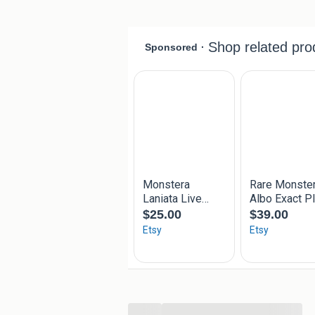
❗️ Planten en stekken worden gezond 
van verzending ligt het risico bij de k
transportschade of stress door verzen
🍀 Opzoek naar een specifieke plant? M
gerust!
📩 Stuur me een privéberichtje!
Liefs,
Midori 💚
...