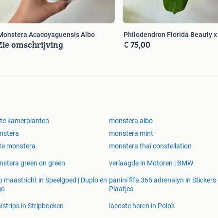
Monstera Acacoyaguensis Albo
Philodendron Florida Beauty x
Zie omschrijving
€ 75,00
te kamerplanten
monstera albo
nstera
monstera mint
te monstera
monstera thai constellation
stera green on green
verlaagde in Motoren | BMW
o maastricht in Speelgoed | Duplo en
panini fifa 365 adrenalyn in Stickers
go
Plaatjes
istrips in Stripboeken
lacoste heren in Polo's