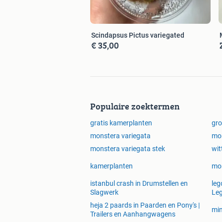
Scindapsus Pictus variegated
€ 35,00
Populaire zoektermen
gratis kamerplanten
gro
monstera variegata
mo
monstera variegata stek
wit
kamerplanten
mon
istanbul crash in Drumstellen en
leg
Slagwerk
Le
heja 2 paards in Paarden en Pony's |
min
Trailers en Aanhangwagens