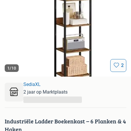
2
1
/
10
SediaXL
2 jaar op Marktplaats
...
Industriële Ladder Boekenkast – 6 Planken & 4
Haken