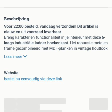
Beschrijving
Voor 22:00 besteld, vandaag verzonden! Dit artikel is
nieuw en uit voorraad leverbaar.
Breng karakter en functionaliteit in je interieur met deze
6-
laags industriële ladder boekenkast
. Het robuuste metalen
frame gecombineerd met MDF-planken in vintage houtlook
creëert een stijlvolle, moderne uitstraling die perfect past in
Lees meer
elke woonruimte. Dankzij de zes ruime planken en de vier
afneembare haken biedt dit rek volop
opbergmogelijkheden voor boeken, planten, decoratie of
Website
huishoudelijke items.
bestel nu eenvoudig via deze link
Status: Op voorraad
Gratis verzending
Levertijd: 1 - 2 werkdagen
...
Retourneren: Mogelijk tot 14 dagen na ontvangst
...
Garantie: Twee jaar garantie