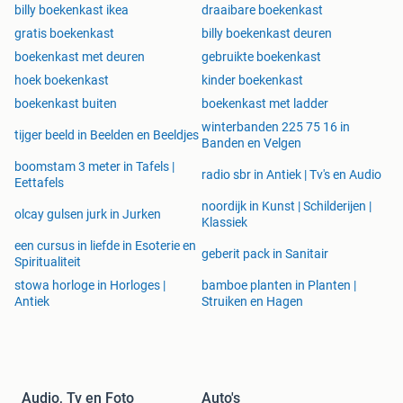
billy boekenkast ikea
draaibare boekenkast
gratis boekenkast
billy boekenkast deuren
boekenkast met deuren
gebruikte boekenkast
hoek boekenkast
kinder boekenkast
boekenkast buiten
boekenkast met ladder
winterbanden 225 75 16 in
tijger beeld in Beelden en Beeldjes
Banden en Velgen
boomstam 3 meter in Tafels |
radio sbr in Antiek | Tv's en Audio
Eettafels
noordijk in Kunst | Schilderijen |
olcay gulsen jurk in Jurken
Klassiek
een cursus in liefde in Esoterie en
geberit pack in Sanitair
Spiritualiteit
stowa horloge in Horloges |
bamboe planten in Planten |
Antiek
Struiken en Hagen
Audio, Tv en Foto
Auto's