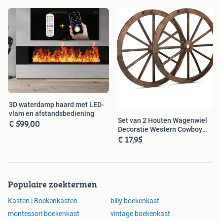
• Beveiliging: Anti-kantelset inbegrepen
• Montage: Zelfmontage met handleiding
Afmetingen:
• Breedte: 40 cm
• Diepte: 30 cm
3D waterdamp haard met LED-
• Hoogte: 187 cm
vlam en afstandsbediening
Set van 2 Houten Wagenwiel
€ 599,00
Decoratie Western Cowboy
€ 17,95
Wanddeco
Voor meer informatie, bekijk onze website via
onderstaande link...
Populaire zoektermen
Tags:
ladderkast, boekenkast, opbergplank, wandrek,
displayrek, opbergrek, industriële kast, staande kast,
Kasten | Boekenkasten
billy boekenkast
houten rek, metalen boekenkast, vintage plankenkast, open
montessori boekenkast
vintage boekenkast
kast, decoratief rek, hoge boekenkast, opbergmeubel