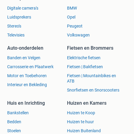
Digitale camera's
BMW
Luidsprekers
Opel
Stereo's
Peugeot
Televisies
Volkswagen
Auto-onderdelen
Fietsen en Brommers
Banden en Velgen
Elektrische fietsen
Carrosserie en Plaatwerk
Fietsen | Bakfietsen
Motor en Toebehoren
Fietsen | Mountainbikes en
ATB
Interieur en Bekleding
Snorfietsen en Snorscooters
Huis en Inrichting
Huizen en Kamers
Bankstellen
Huizen te Koop
Bedden
Huizen te huur
Stoelen
Huizen Buitenland