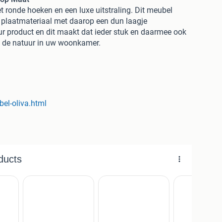
t ronde hoeken en een luxe uitstraling. Dit meubel
is plaatmateriaal met daarop een dun laagje
uur product en dit maakt dat ieder stuk en daarmee ook
ee de natuur in uw woonkamer.
2C olie. Onze behandelingen geven een goede
uil. Hierbij zijn er veel verschillende kleuren te
bel-oliva.html
rland
ansdam voor inspiratie
d maten (kijk voor alle beschikbare maten op onze