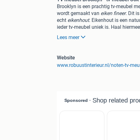
Brooklyn is een prachtig tv-meubel me
wordt gemaakt van
eiken
fineer
. Dit 
echt
eiken
hout
. Eikenhout is een nat
ieder tv-meubel uniek is. Haal hierm
Behandeling van het hout
Lees meer
Dit meubel wordt behandeld met een 
bescherming tegen indringend vocht en v
kiezen.
Website
www.robuustinterieur.nl/noten-tv-meu
Keuze in formaat
Nieuw en handgemaakt in Nede
Bezoek onze showroom in Heerj
Prijzen ex. behandeling bij standaar
website)
120x40x40 - €1125,00
140x40x40 - €1205,00
160x40x40 - €1285,00
180x40x40 - €1420,00
200x40x40 - €1500,00