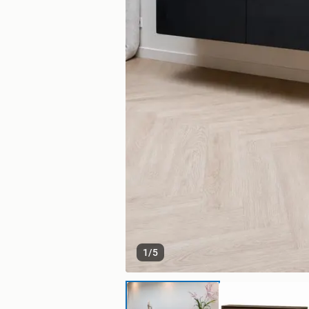
1
/
5