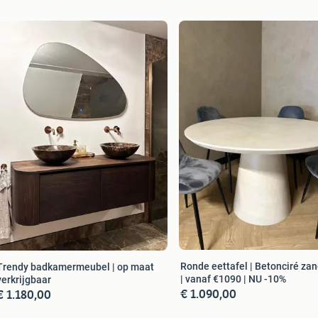
Ronde eettafel | Betonciré za
Trendy badkamermeubel | op maat
| vanaf €1090 | NU -10%
verkrijgbaar
€ 1.090,00
€ 1.180,00