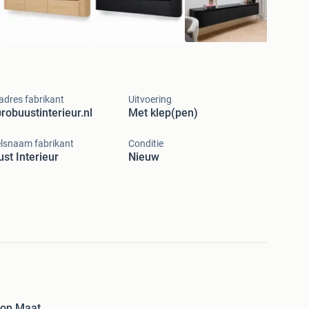
adres fabrikant
Uitvoering
robuustinterieur.nl
Met klep(pen)
lsnaam fabrikant
Conditie
st Interieur
Nieuw
 op Maat