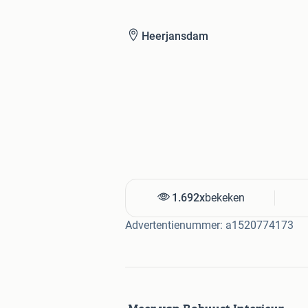
Telefoon: 06-14419948
WhatsApp: 06-36278267
Heerjansdam
1.692x
bekeken
Advertentienummer: a1520774173