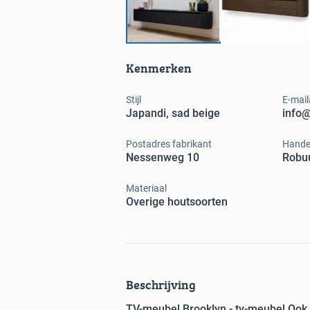
Kenmerken
Stijl
E-mail
Japandi, sad beige
info@
Postadres fabrikant
Hande
Nessenweg 10
Robuu
Materiaal
Overige houtsoorten
Beschrijving
TV-meubel Brooklyn - tv-meubel Ook