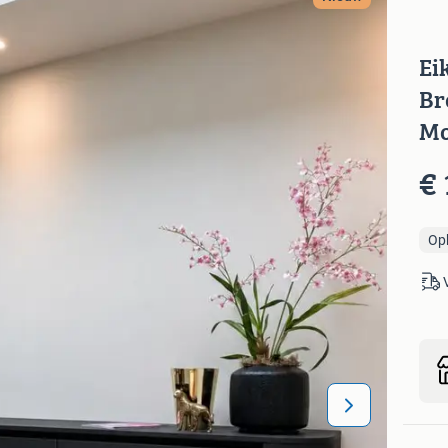
Ei
Br
Mo
€ 
Op