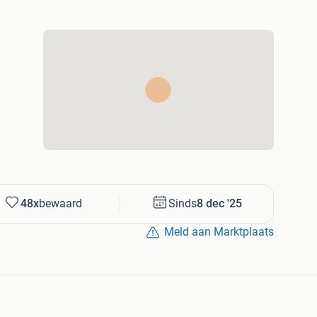
48x
bewaard
Sinds
8 dec '25
Meld aan Marktplaats