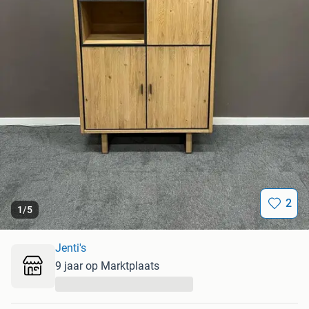
2
1
/
5
Jenti's
9 jaar op Marktplaats
...