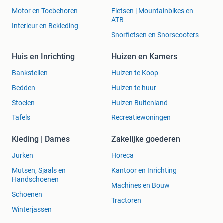
Motor en Toebehoren
Fietsen | Mountainbikes en
ATB
Interieur en Bekleding
Snorfietsen en Snorscooters
Huis en Inrichting
Huizen en Kamers
Bankstellen
Huizen te Koop
Bedden
Huizen te huur
Stoelen
Huizen Buitenland
Tafels
Recreatiewoningen
Kleding | Dames
Zakelijke goederen
Jurken
Horeca
Mutsen, Sjaals en
Kantoor en Inrichting
Handschoenen
Machines en Bouw
Schoenen
Tractoren
Winterjassen