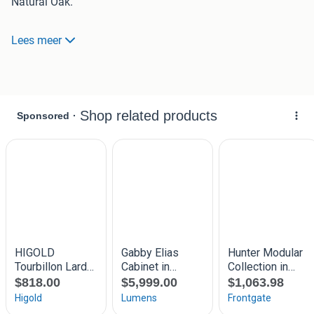
Natural Oak.
De kast beschikt over drie kleine en één grote kastdeur,
Lees meer
evenals een open vak links in het midden dat sfeervol
wordt verlicht door ingebouwde ledverlichting. Met een
breedte van 100 cm en een hoogte van 190 cm is deze kast
ideaal voor smalle ruimtes waar toch behoefte is aan veel
opbergruimte.
Afmetingen: 190 x 80 x 42 cm
Hogestraat 4
7091 CD Dinxperlo