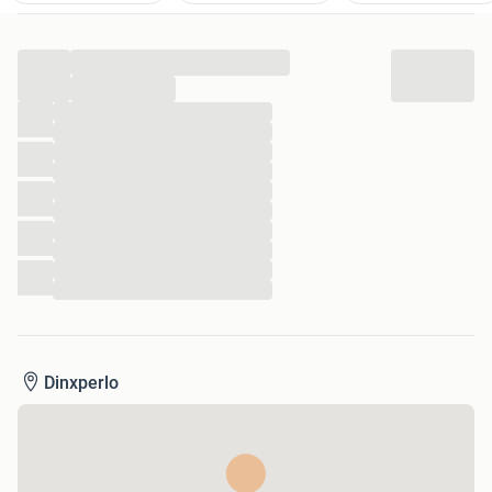
...
...
...
...
...
...
...
...
...
...
...
...
Dinxperlo