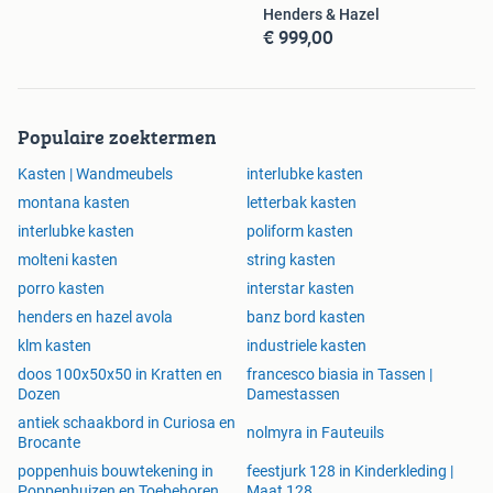
Henders & Hazel
€ 999,00
Populaire zoektermen
Kasten | Wandmeubels
interlubke kasten
montana kasten
letterbak kasten
interlubke kasten
poliform kasten
molteni kasten
string kasten
porro kasten
interstar kasten
henders en hazel avola
banz bord kasten
klm kasten
industriele kasten
doos 100x50x50 in Kratten en
francesco biasia in Tassen |
Dozen
Damestassen
antiek schaakbord in Curiosa en
nolmyra in Fauteuils
Brocante
poppenhuis bouwtekening in
feestjurk 128 in Kinderkleding |
Poppenhuizen en Toebehoren
Maat 128