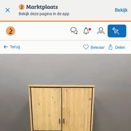
Bekijk
Bekijk deze pagina in de app
Terug
Bewaar
Delen