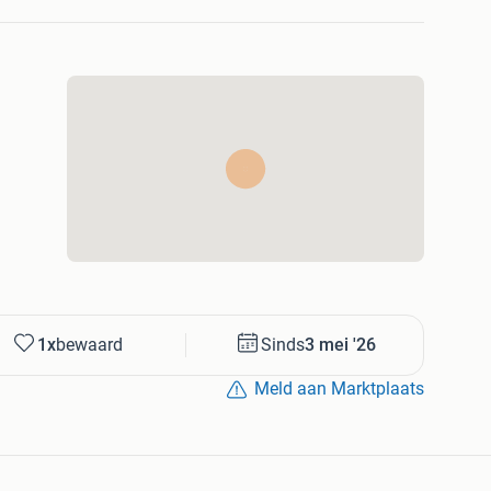
1x
bewaard
Sinds
3 mei '26
Meld aan Marktplaats