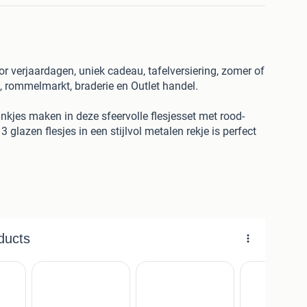
 verjaardagen, uniek cadeau, tafelversiering, zomer of
t, rommelmarkt, braderie en Outlet handel.
nkjes maken in deze sfeervolle flesjesset met rood-
 glazen flesjes in een stijlvol metalen rekje is perfect
d met Ranja, vers gemaakte ijsthee , fruitsap, of snoep
 wat erin gaat én je eigen stickers maken voor de
hebt direct een unieke zomerpresentatie voor op tafel.
e inbegrepen )