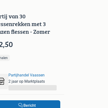
rtij van 30
essenrekken met 3
azen flessen - Zomer
2,50
halen
Partijhandel Vaassen
2 jaar op Marktplaats
...
Bericht