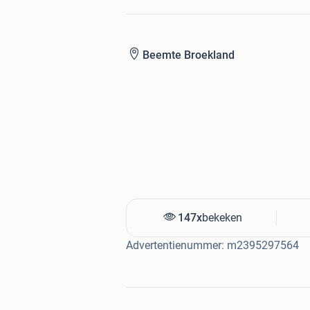
Beemte Broekland
147x
bekeken
Advertentienummer: m2395297564