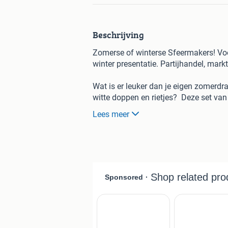
Beschrijving
Zomerse of winterse Sfeermakers! Voor
winter presentatie. Partijhandel, mark
Wat is er leuker dan je eigen zomerdra
witte doppen en rietjes? Deze set van 3
voor zonnige dagen: vul ze bijvoorbeel
Lees meer
!
En het leukste? Je kunt zelf bedenken
flesjes. Een beetje creativiteit, en je 
(3 flesjes + rekje + eindeloze inspirati
Exclusief stickers
5 extra tips voor gebruik: