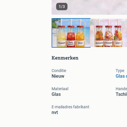
1
/
3
Kenmerken
Conditie
Type
Nieuw
Glas 
Materiaal
Hande
Glas
Tschi
E-mailadres fabrikant
nvt