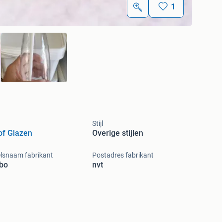
1
Stijl
of Glazen
Overige stijlen
lsnaam fabrikant
Postadres fabrikant
bo
nvt