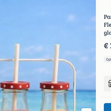
Pa
Fl
gl
€ 
Op