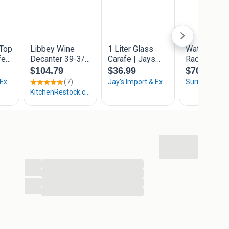
t zelfgemaakte siroop of likeur en geef ze als
t cacaopoeder, suikersticks en mini marshmallows –
 met verse sapjes of ijsthee op een zomertafel – fris en
takjes of droogbloemen in voor een knusse
es, kaneelstokjes of kerstchocolaatjes – een hit bij
...
...
...
p afspraak voor €75,00 ofwel €2,50 pst.
...