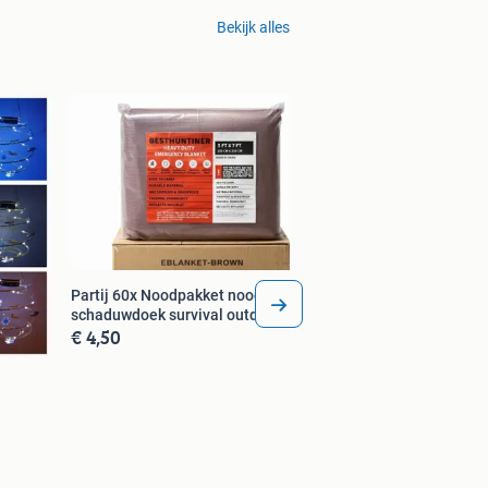
Bekijk alles
Partij 8X tafel barbecue bbq
houtskool MAGAZI
€ 4,00
Partij 60x Noodpakket nooddeken
schaduwdoek survival outdoor
€ 4,50