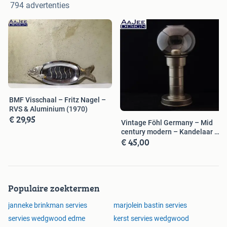
794 advertenties
BMF Visschaal – Fritz Nagel –
RVS & Aluminium (1970)
€ 29,95
Vintage Föhl Germany – Mid
century modern – Kandelaar –
€ 45,00
MCM
Populaire zoektermen
janneke brinkman servies
marjolein bastin servies
servies wedgwood edme
kerst servies wedgwood