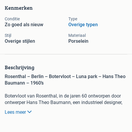
Kenmerken
Conditie
Type
Zo goed als nieuw
Overige typen
Stijl
Materiaal
Overige stijlen
Porselein
Beschrijving
Rosenthal – Berlin – Botervloot – Luna park – Hans Theo
Baumann – 1960’s
Botervloot van Rosenthal, in de jaren 60 ontworpen door
ontwerper Hans Theo Baumann, een industrieel designer,
geboren in 1924 te Basel Zwitserland. Decor Luna Park.
Lees meer
De botervloot is in een goede staat.
Wij hebben ook andere delen uit deze lijn te koop, zoals