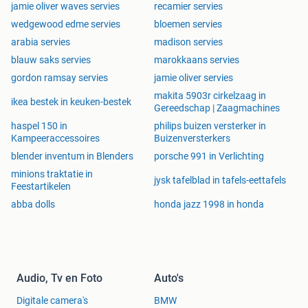
jamie oliver waves servies
recamier servies
wedgewood edme servies
bloemen servies
arabia servies
madison servies
blauw saks servies
marokkaans servies
gordon ramsay servies
jamie oliver servies
makita 5903r cirkelzaag in
ikea bestek in keuken-bestek
Gereedschap | Zaagmachines
haspel 150 in
philips buizen versterker in
Kampeeraccessoires
Buizenversterkers
blender inventum in Blenders
porsche 991 in Verlichting
minions traktatie in
jysk tafelblad in tafels-eettafels
Feestartikelen
abba dolls
honda jazz 1998 in honda
Audio, Tv en Foto
Auto's
Digitale camera's
BMW