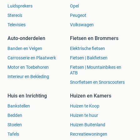
Luidsprekers
Opel
Stereo's
Peugeot
Televisies
Volkswagen
Auto-onderdelen
Fietsen en Brommers
Banden en Velgen
Elektrische fietsen
Carrosserie en Plaatwerk
Fietsen | Bakfietsen
Motor en Toebehoren
Fietsen | Mountainbikes en
ATB
Interieur en Bekleding
Snorfietsen en Snorscooters
Huis en Inrichting
Huizen en Kamers
Bankstellen
Huizen te Koop
Bedden
Huizen te huur
Stoelen
Huizen Buitenland
Tafels
Recreatiewoningen