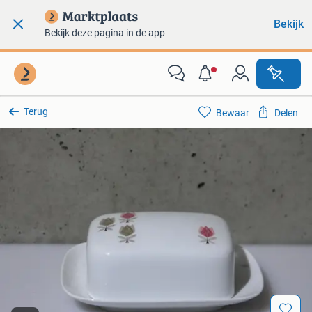
Bekijk
Bekijk deze pagina in de app
Terug
Bewaar
Delen