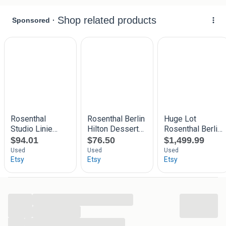
theekopjes, theepot en een roomstel. Kijk hiervoor bij
onze andere advertenties of vraag ons voor meer info.
Afmetingen ca
162mm lang
123mm breed
61mm hoog incl. deksel
23mm hoog excl. deksel
Deze aanbieding zal met zorg worden verpakt en
verzonden.
Kijk ook bij onze andere advertenties voor meer
bijzondere objecten of kijk op onze website aajeedesign.
Uw biedingen graag via “bieden” op Marktplaats. Uw bod is
altijd EXCLUSIEF de verzendkosten. Uiteraard kunnen wij
dit object verzenden echter uitsluitend op kosten en risico
...
van koper.
...
...