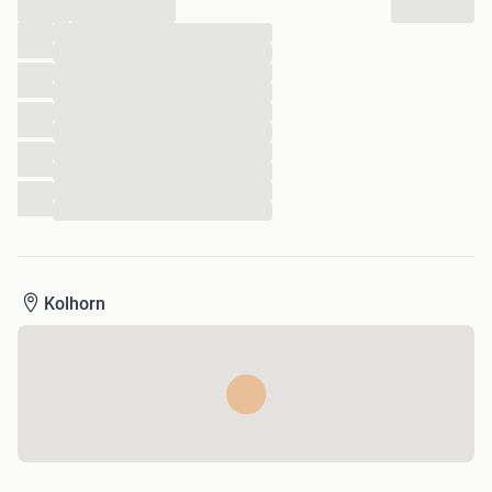
...
...
...
...
...
...
...
...
...
...
...
Kolhorn