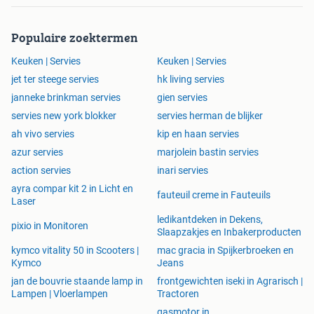
Populaire zoektermen
Keuken | Servies
Keuken | Servies
jet ter steege servies
hk living servies
janneke brinkman servies
gien servies
servies new york blokker
servies herman de blijker
ah vivo servies
kip en haan servies
azur servies
marjolein bastin servies
action servies
inari servies
ayra compar kit 2 in Licht en
fauteuil creme in Fauteuils
Laser
ledikantdeken in Dekens,
pixio in Monitoren
Slaapzakjes en Inbakerproducten
kymco vitality 50 in Scooters |
mac gracia in Spijkerbroeken en
Kymco
Jeans
jan de bouvrie staande lamp in
frontgewichten iseki in Agrarisch |
Lampen | Vloerlampen
Tractoren
gasmotor in