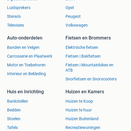
Luidsprekers
Opel
Stereo's
Peugeot
Televisies
Volkswagen
Auto-onderdelen
Fietsen en Brommers
Banden en Velgen
Elektrische fietsen
Carrosserie en Plaatwerk
Fietsen | Bakfietsen
Motor en Toebehoren
Fietsen | Mountainbikes en
ATB
Interieur en Bekleding
Snorfietsen en Snorscooters
Huis en Inrichting
Huizen en Kamers
Bankstellen
Huizen te Koop
Bedden
Huizen te huur
Stoelen
Huizen Buitenland
Tafels
Recreatiewoningen