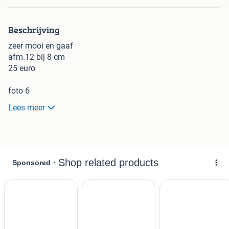
Beschrijving
zeer mooi en gaaf
afm.12 bij 8 cm
25 euro
foto 6
grote fruittest
Lees meer
Mooi en gaaf
Doorsnee bord 24.5 cm
Doorsnee fruittest 22 cm
25 euro
foto 9
handdoekenrekjes
Zeer mooi en gaaf
Alleen de voorraadpot is niet zo mooi afgewerkt bij de
ophanging, dit is echter geen probleem .zie foto 14