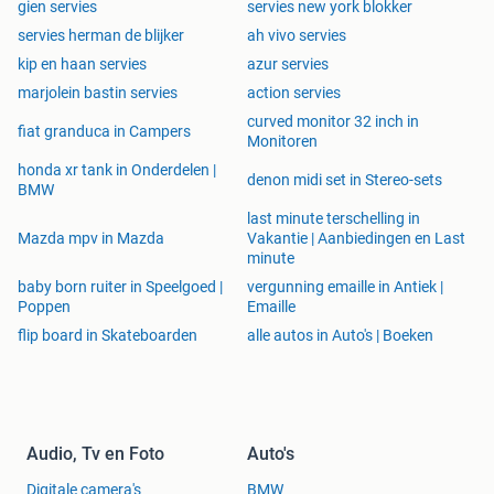
gien servies
servies new york blokker
servies herman de blijker
ah vivo servies
kip en haan servies
azur servies
marjolein bastin servies
action servies
curved monitor 32 inch in
fiat granduca in Campers
Monitoren
honda xr tank in Onderdelen |
denon midi set in Stereo-sets
BMW
last minute terschelling in
Mazda mpv in Mazda
Vakantie | Aanbiedingen en Last
minute
baby born ruiter in Speelgoed |
vergunning emaille in Antiek |
Poppen
Emaille
flip board in Skateboarden
alle autos in Auto's | Boeken
Audio, Tv en Foto
Auto's
Digitale camera's
BMW