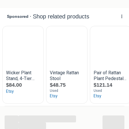
...
...