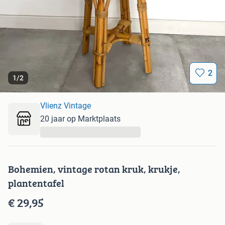
2
1
/
2
Vlienz Vintage
20 jaar op Marktplaats
...
Bohemien, vintage rotan kruk, krukje,
plantentafel
€ 29,95