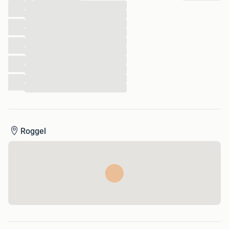
...
...
...
...
...
...
...
...
...
...
Roggel