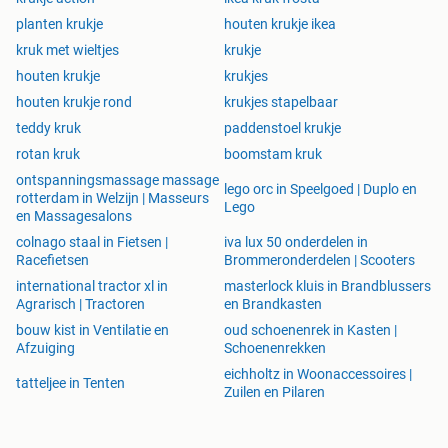
planten krukje
houten krukje ikea
kruk met wieltjes
krukje
houten krukje
krukjes
houten krukje rond
krukjes stapelbaar
teddy kruk
paddenstoel krukje
rotan kruk
boomstam kruk
ontspanningsmassage massage
lego orc in Speelgoed | Duplo en
rotterdam in Welzijn | Masseurs
Lego
en Massagesalons
colnago staal in Fietsen |
iva lux 50 onderdelen in
Racefietsen
Brommeronderdelen | Scooters
international tractor xl in
masterlock kluis in Brandblussers
Agrarisch | Tractoren
en Brandkasten
bouw kist in Ventilatie en
oud schoenenrek in Kasten |
Afzuiging
Schoenenrekken
eichholtz in Woonaccessoires |
tatteljee in Tenten
Zuilen en Pilaren