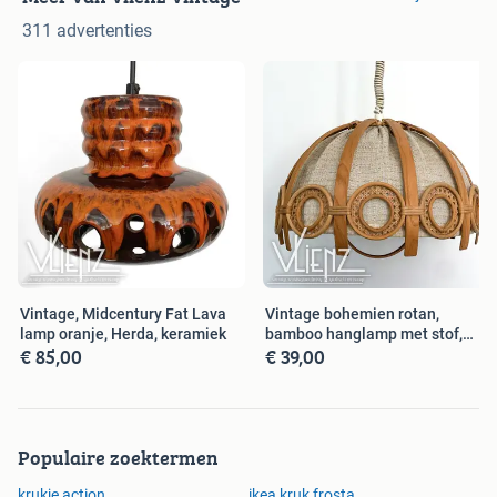
311 advertenties
Vintage, Midcentury Fat Lava
Vintage bohemien rotan,
lamp oranje, Herda, keramiek
bamboo hanglamp met stof,
€ 85,00
€ 39,00
retro
Populaire zoektermen
krukje action
ikea kruk frosta