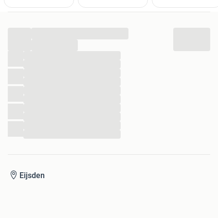
...
...
...
...
...
...
...
...
...
...
...
...
Eijsden