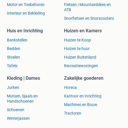
Motor en Toebehoren
Fietsen | Mountainbikes en
ATB
Interieur en Bekleding
Snorfietsen en Snorscooters
Huis en Inrichting
Huizen en Kamers
Bankstellen
Huizen te Koop
Bedden
Huizen te huur
Stoelen
Huizen Buitenland
Tafels
Recreatiewoningen
Kleding | Dames
Zakelijke goederen
Jurken
Horeca
Mutsen, Sjaals en
Kantoor en Inrichting
Handschoenen
Machines en Bouw
Schoenen
Tractoren
Winterjassen