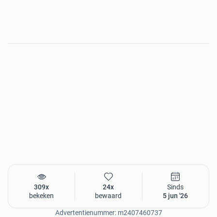
309x
24x
Sinds
bekeken
bewaard
5 jun '26
Advertentienummer: m2407460737