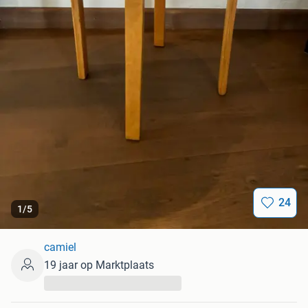
24
1
/
5
camiel
19 jaar op Marktplaats
...