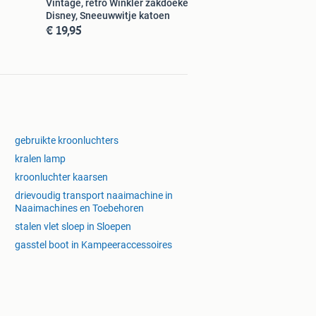
Vintage, retro Winkler zakdoeken
Disney, Sneeuwwitje katoen
€ 19,95
gebruikte kroonluchters
kralen lamp
kroonluchter kaarsen
drievoudig transport naaimachine in
Naaimachines en Toebehoren
stalen vlet sloep in Sloepen
gasstel boot in Kampeeraccessoires