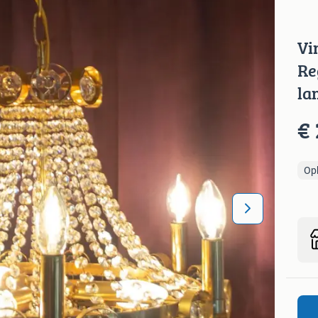
Vi
Re
la
€ 
Op