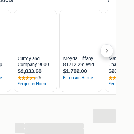
...
...