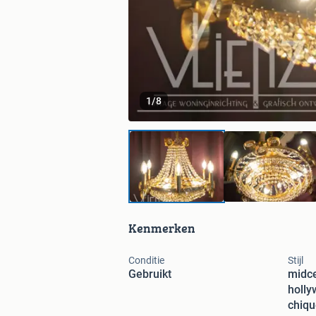
1
/
8
Kenmerken
Conditie
Stijl
Gebruikt
midce
holly
chiqu