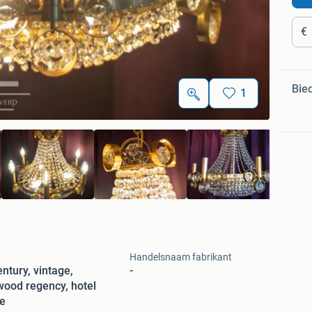
€
Bie
1
Handelsnaam fabrikant
ntury, vintage,
-
wood regency, hotel
e