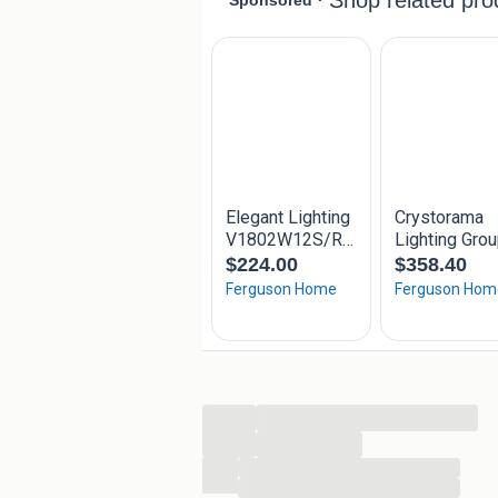
...
...
...
...