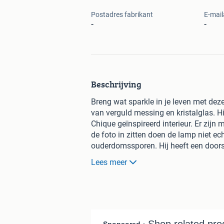
Postadres fabrikant
E-mail
-
-
Beschrijving
Breng wat sparkle in je leven met deze
van verguld messing en kristalglas. H
Chique geïnspireerd interieur. Er zijn 
de foto in zitten doen de lamp niet ech
ouderdomssporen. Hij heeft een door
kroonluchter is te koop voor €289,-.
Lees meer
De lamp wordt verkocht zonder lichtb