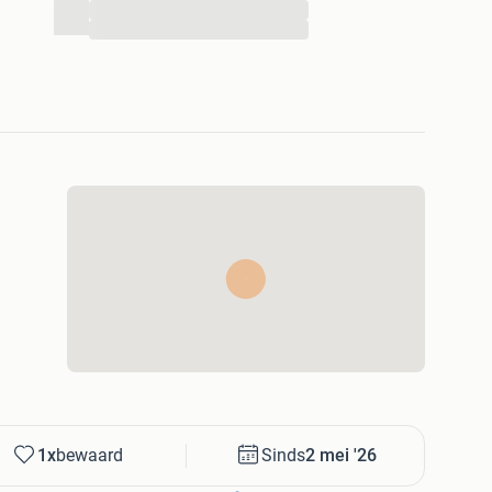
...
...
1x
bewaard
Sinds
2 mei '26