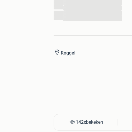
...
...
...
...
Roggel
142x
bekeken