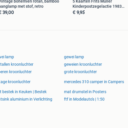
Vintage bohemien rotan, bamboo
5 Kaarten Frits Müller
hanglamp met stof, retro
Kinderpostzegelactie 1983
€ 39,00
€ 9,95
wenskaart
ei lamp
gewei lamp
stallen kroonluchter
geweien kroonluchter
eren kroonluchter
grote kroonluchter
tage kroonluchter
mercedes 310 camper in Campers
t bestek in Keuken | Bestek
mat drumstel in Posters
tsink aluminium in Verlichting
ftf in Modelauto's | 1:50