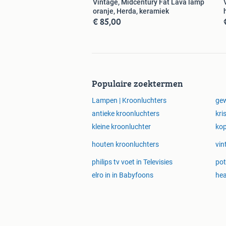
Vintage, Midcentury Fat Lava lamp
oranje, Herda, keramiek
€ 85,00
Populaire zoektermen
Lampen | Kroonluchters
gew
antieke kroonluchters
kri
kleine kroonluchter
kop
houten kroonluchters
vin
philips tv voet in Televisies
pot
elro in in Babyfoons
hea