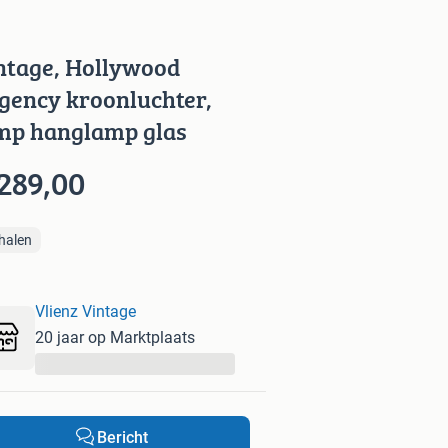
ntage, Hollywood
gency kroonluchter,
mp hanglamp glas
289,00
halen
Vlienz Vintage
20 jaar op Marktplaats
...
Bericht