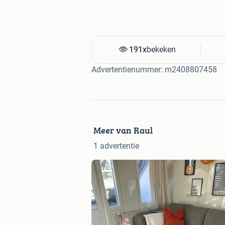
191x
bekeken
Advertentienummer: m2408807458
Meer van Raul
1 advertentie