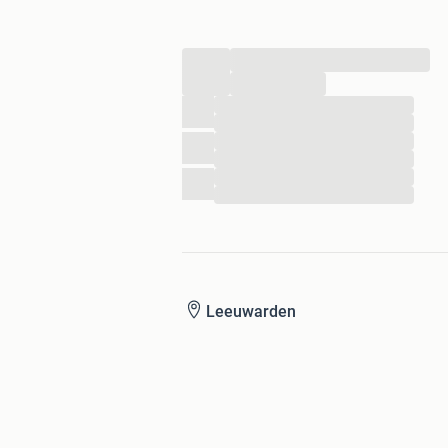
...
...
...
...
...
...
...
...
Leeuwarden