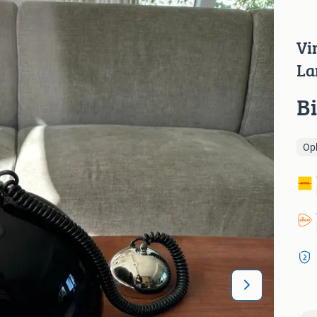
Vi
La
B
Op