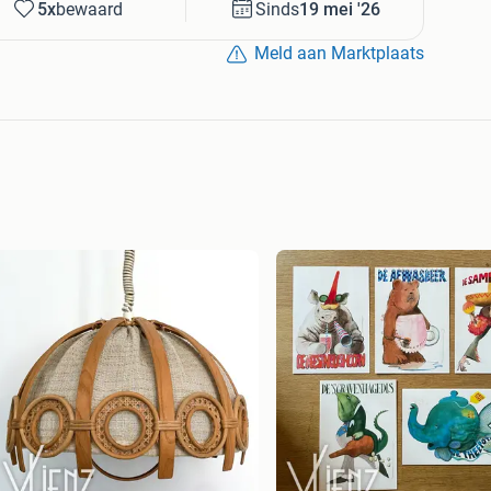
5x
bewaard
Sinds
19 mei '26
Meld aan Marktplaats