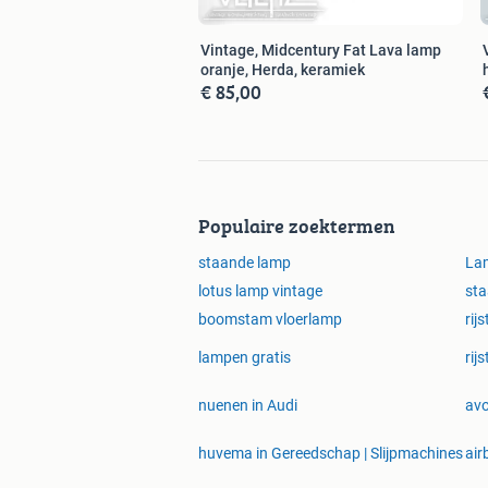
Vintage, Midcentury Fat Lava lamp
oranje, Herda, keramiek
€ 85,00
Populaire zoektermen
staande lamp
Lam
lotus lamp vintage
sta
boomstam vloerlamp
rij
lampen gratis
rij
nuenen in Audi
avo
huvema in Gereedschap | Slijpmachines
air