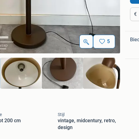
€
Bie
5
e
Stijl
ot 200 cm
vintage, midcentury, retro,
design