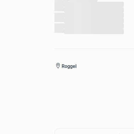
...
...
...
...
...
...
Roggel