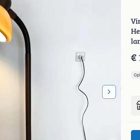
Vi
He
la
€ 
Op