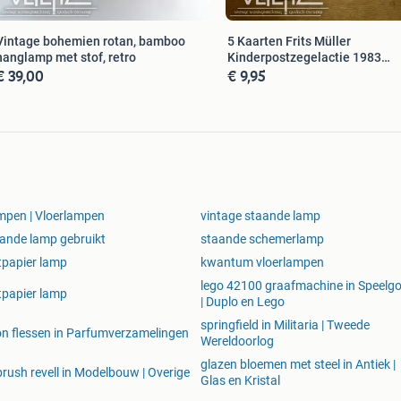
Vintage bohemien rotan, bamboo
5 Kaarten Frits Müller
hanglamp met stof, retro
Kinderpostzegelactie 1983
€ 39,00
€ 9,95
wenskaart
pen | Vloerlampen
vintage staande lamp
ande lamp gebruikt
staande schemerlamp
stpapier lamp
kwantum vloerlampen
lego 42100 graafmachine in Speelg
stpapier lamp
| Duplo en Lego
springfield in Militaria | Tweede
n flessen in Parfumverzamelingen
Wereldoorlog
glazen bloemen met steel in Antiek |
brush revell in Modelbouw | Overige
Glas en Kristal