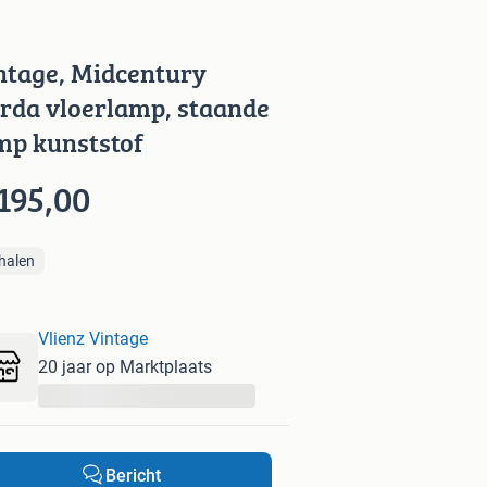
ntage, Midcentury
rda vloerlamp, staande
mp kunststof
195,00
halen
Vlienz Vintage
20 jaar op Marktplaats
...
Bericht