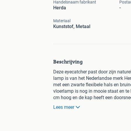
Handelsnaam fabrikant
Postad
Herda
-
Materiaal
Kunststof, Metaal
Beschrijving
Deze eyecatcher past door zijn naturel
lamp is van het Nederlandse merk Herd
met een zwarte flexibele hals en bru
vloerlamp is nog in mooie staat en te
cm hoog en de kap heeft een doorsnede
sporen van gebruik. Te koop voor €195
Lees meer