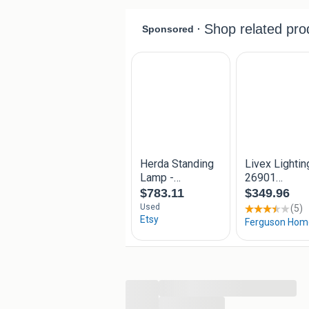
...
...