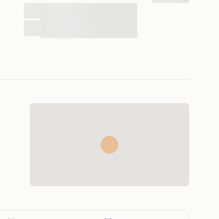
...
...
...
...