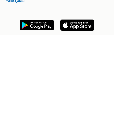
Winterjassen
Blog
Marktplaats Zakelijk
Veilig en Succesvol
Help en Info
Voorwaarden
Privacyverklaring
Cookiebeleid
Privacyvoorkeuren
Over Marktplaats
Werken bij
Perskamer
Adevinta
2dehands
2ememain