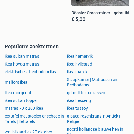
Rössler Crosstrainer - gebruikt
€ 5,00
Populaire zoektermen
ikea sultan matras
ikea hamarvik
ikea hovag matras
ikea hyllestad
elektrische lattenbodem ikea
ikea malvik
Slaapkamer | Matrassen en
malfors ikea
Bedbodems
ikea morgedal
gebruikte matrassen
ikea sultan topper
ikea hesseng
matras 70 x 200 ikea
ikea tussoy
eettafel met stoelen enschede in
alpaca rozenkrans in Antiek |
Tafels | Eettafels
Religie
noord hollandse blauwe hen in
walibi kaartjes 27 oktober