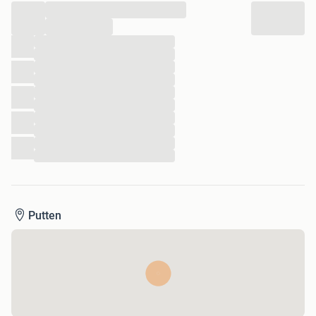
...
...
...
...
...
...
...
...
...
...
...
...
Putten