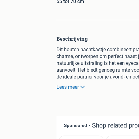
55 tot 70 cm
Beschrijving
Dit houten nachtkastje combineert prak
charme, ontworpen om perfect naast j
natuurlijke uitstraling is het een eyec
aanvoelt. Het biedt genoeg ruimte voo
de ideale partner voor je avond- en oc
Lees meer
Materiaal:
Het nachtkastje is g
natuurlijke en rustieke uitstrali
nerfpatronen, waardoor het een
zorgt niet alleen voor een mooie 
heen.
Inclusief onderdelen:
Dit nachtk
lade en een handig handvat. De la
binnen handbereik is. Onder de l