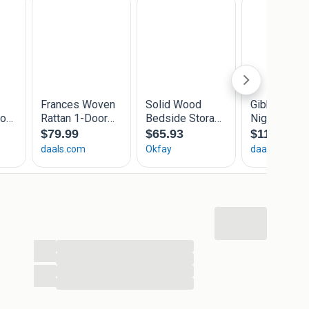
en.
jlvolle rustieke uitstraling past het kastje perfect in
n stevige frame voegt een mooie touch toe en kan goed
llende interieurstijlen. De gladde oppervlakken zijn
jdraagt aan de praktische uitstraling.
 in de slaapkamer, dit nachtkastje biedt een handig
n persoonlijke spullen zoals boeken of brillen. Dankzij
fect voor kleine ruimtes en biedt het veel
pstellingen.
tkastje in goede staat te houden, veeg je het af met
agressieve schoonmaakmiddelen. Deze eenvoudige
en functioneel te blijven, zodat het een langdurige
inrichting.
...
...
...
gohout
...
 cm (L x B x H)