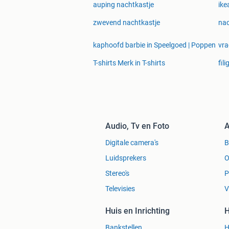
auping nachtkastje
ike
zwevend nachtkastje
nac
kaphoofd barbie in Speelgoed | Poppen
vra
T-shirts Merk in T-shirts
fil
Audio, Tv en Foto
A
Digitale camera's
Luidsprekers
O
Stereo's
P
Televisies
V
Huis en Inrichting
H
Bankstellen
H