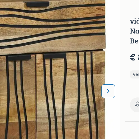
vi
Na
Be
€ 
Ve