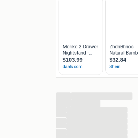
voor je nachtelijke benodigdhed
Ontwerpkenmerken:
Met zijn sti
iedere slaapkamer. Het slanke e
gecombineerd worden met verschi
makkelijk te onderhouden, wat bi
Aanbevolen gebruik:
Ideaal voor
oppervlak voor lampen, klokken e
zijn compacte formaat is het per
mogelijkheden in verschillende o
Onderhoud en zorg:
Om het nach
een droge doek en vermijd je 
zorgwijze helpt het kastje mooi 
toevoeging is aan je slaapkamer
...
...
Kleur: Naturel
...
Materiaal: Bewerkt hout
...
...
Benen materiaal: Massief man
...
Totale afmetingen: 50 x 33 x 60
...
Gewicht: 12,9 kg
...