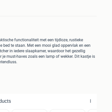
tische functionaliteit met een tijdloze, rustieke
e bed te staan. Met een mooi glad oppervlak en een
atcher in iedere slaapkamer, waardoor het gezellig
r je must-haves zoals een lamp of wekker. Dit kastje is
htendluss.
emaakt van massief acaciahout, dat voor een
ng zorgt. Acaciahout is erg sterk en heeft prachtige
 uitstekende keuze is voor slaapkamermeubels. Dit
look, maar ook voor stevige stabiliteit door de jaren
astje is ontworpen voor gemak, met een traditionele
de biedt toegang tot je spullen, zodat alles altijd
ade is er nog een ruim vak voor extra opslag, perfect