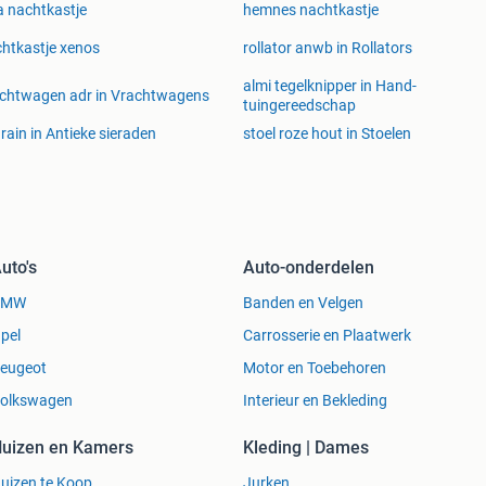
a nachtkastje
hemnes nachtkastje
htkastje xenos
rollator anwb in Rollators
almi tegelknipper in Hand-
chtwagen adr in Vrachtwagens
tuingereedschap
igrain in Antieke sieraden
stoel roze hout in Stoelen
uto's
Auto-onderdelen
BMW
Banden en Velgen
pel
Carrosserie en Plaatwerk
eugeot
Motor en Toebehoren
olkswagen
Interieur en Bekleding
uizen en Kamers
Kleding | Dames
uizen te Koop
Jurken