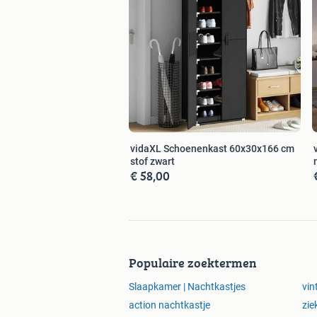
Nieuwe winkels in Zaandam en 
Ontdek dit product nu op onze websit
vidaXL Schoenenkast 60x30x166 cm
stof zwart
€ 58,00
Populaire zoektermen
Slaapkamer | Nachtkastjes
vin
action nachtkastje
zie