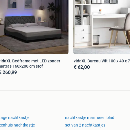
Tilburg
e!
vidaXL Bedframe met LED zonder
vidaXL Bureau Wit 100 x 40 x 
€ 62,00
matras 160x200 cm stof
€ 260,99
tage nachtkastje
nachtkastje marmeren blad
kenhuis nachtkastje
set van 2 nachtkastjes