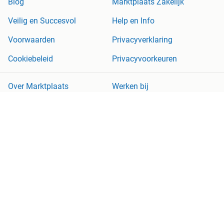
Blog
Marktplaats Zakelijk
Veilig en Succesvol
Help en Info
Voorwaarden
Privacyverklaring
Cookiebeleid
Privacyvoorkeuren
Over Marktplaats
Werken bij
Perskamer
Adevinta
2dehands
2ememain
Sitemap
Marktplaats is, voor zover wettelijk toegestaan, niet aansprakelijk
voor (gevolg)schade die voortkomt uit het gebruik van deze site,
dan wel uit fouten of ontbrekende functionaliteiten op deze site.
Copyright © 2026 Marktplaats B.V. Alle rechten voorbehouden.