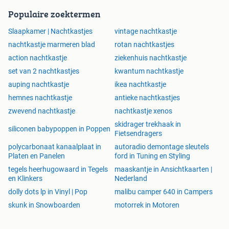
vidaXL biedt alles wat u nodig heeft voor in uw dagelijks
Populaire zoektermen
leven, zoals producten voor uw woonkamer, slaapkamer,
tuinmeubelen en gereedschappen, alsmede
Slaapkamer | Nachtkastjes
vintage nachtkastje
gespecialiseerde producten zoals fotografie, fitness en
nachtkastje marmeren blad
rotan nachtkastjes
benodigdheden voor de auto.
action nachtkastje
ziekenhuis nachtkastje
Voordelig huismerk
set van 2 nachtkastjes
kwantum nachtkastje
Uitgebreid assortiment op voorraad
auping nachtkastje
ikea nachtkastje
Retourneren kan binnen 30 dagen
hemnes nachtkastje
antieke nachtkastjes
Nieuwe winkels in Zaandam en Tilburg
zwevend nachtkastje
nachtkastje xenos
Ontdek dit product nu op onze website!
skidrager trekhaak in
siliconen babypoppen in Poppen
Fietsendragers
polycarbonaat kanaalplaat in
autoradio demontage sleutels
Platen en Panelen
ford in Tuning en Styling
tegels heerhugowaard in Tegels
maaskantje in Ansichtkaarten |
en Klinkers
Nederland
dolly dots lp in Vinyl | Pop
malibu camper 640 in Campers
skunk in Snowboarden
motorrek in Motoren