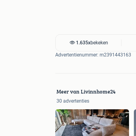
1.635x
bekeken
Advertentienummer: m2391443163
Meer van Livinnhome24
30 advertenties