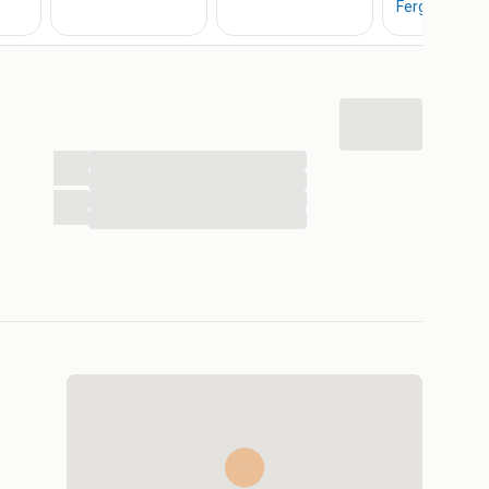
...
...
...
...