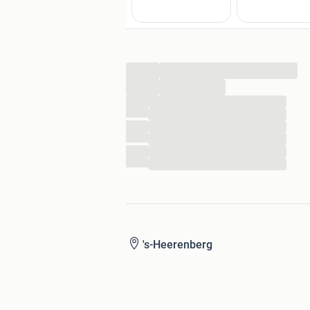
...
...
...
...
...
...
...
...
's-Heerenberg