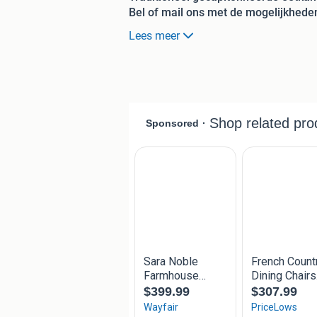
Bel of mail ons met de mogelijkhede
– Kies uit diverse kleuren eco-leren en
Lees meer
– Wel of geen capiton. Kan niet bij de 
– Wel of geen ring op de achterzijde 
– Kies uit 3 pootkleuren.
Kom gerust langs in onze showroom!
ONS ADRES:
Livinnhome24
Lengelseweg 62A
7041 DS 's-Heerenberg
OPENINGSTIJDEN:
Ma: 13:00 - 17:30 uur
Di t/m Vr: 10:00 - 17:30 uur
Za: 10:00 - 17:00 uur
Zo: 12:00 - 17:00 uur