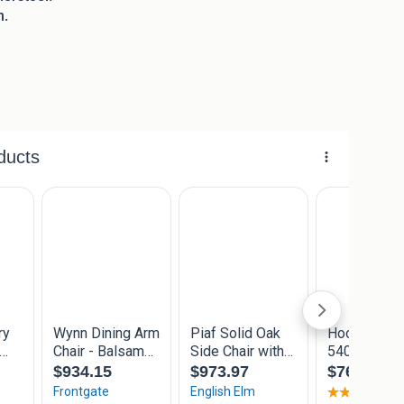
n.
 stoffen.
eco-leren.
van de rugleuning.