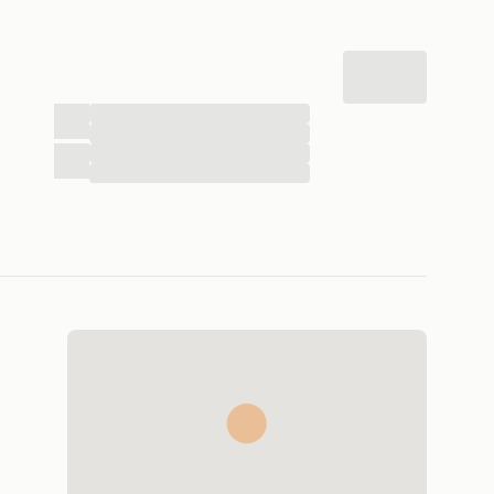
...
...
...
...