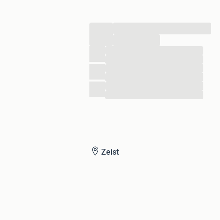
...
...
...
...
...
...
...
...
Zeist