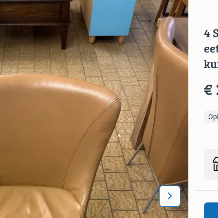
4 S
ee
ku
€ 
Op