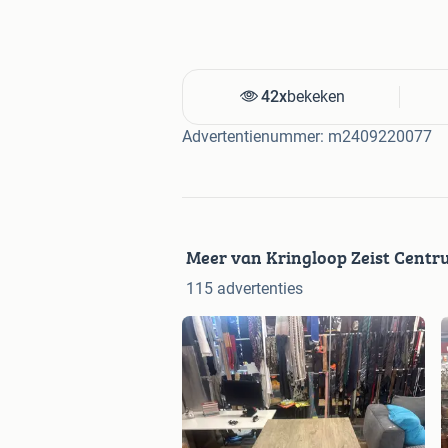
42x
bekeken
Advertentienummer: m2409220077
Meer van Kringloop Zeist Cent
115 advertenties