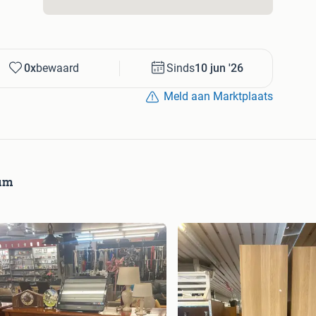
0x
bewaard
Sinds
10 jun '26
Meld aan Marktplaats
rum