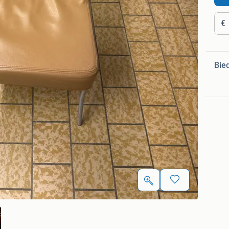
€
Bie