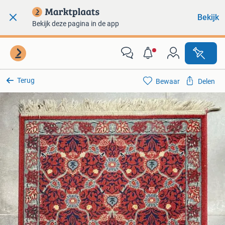
Bekijk
Bekijk deze pagina in de app
Terug
Bewaar
Delen