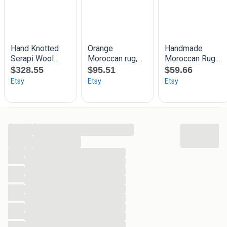
...
...
...
...
...
...
...
...
...
...
...