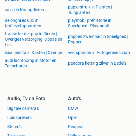
papierstruik in Planten |
cavia in Knaagdieren
Tuinplanten
delonghi ec 685 in
playmobil prehistorie in
Koffiezetapparaten
Speelgoed | Playmobil
franse herder pup in Dieren |
poppen zwembad in Speelgoed |
Overige | Verzorging, Oppas en
Poppen
Les
ikea hedsta in Kasten | Overige
veerspanner in Autogereedschap
audi luchtpomp in Motor en
pandora ketting zilver in Bedels
Toebehoren
Audio, Tv en Foto
Auto's
Digitale camera's
BMW
Luidsprekers
Opel
Stereo's
Peugeot
Televisies
Volkswagen