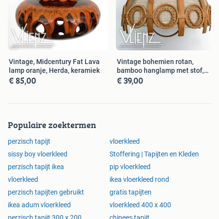
Vintage, Midcentury Fat Lava
Vintage bohemien rotan,
lamp oranje, Herda, keramiek
bamboo hanglamp met stof,
€ 85,00
€ 39,00
retro
Populaire zoektermen
perzisch tapijt
vloerkleed
sissy boy vloerkleed
Stoffering | Tapijten en Kleden
perzisch tapijt ikea
pip vloerkleed
vloerkleed
ikea vloerkleed rond
perzisch tapijten gebruikt
gratis tapijten
ikea adum vloerkleed
vloerkleed 400 x 400
perzisch tapijt 300 x 200
chinees tapijt