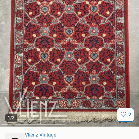
2
1
/
3
Vlienz Vintage