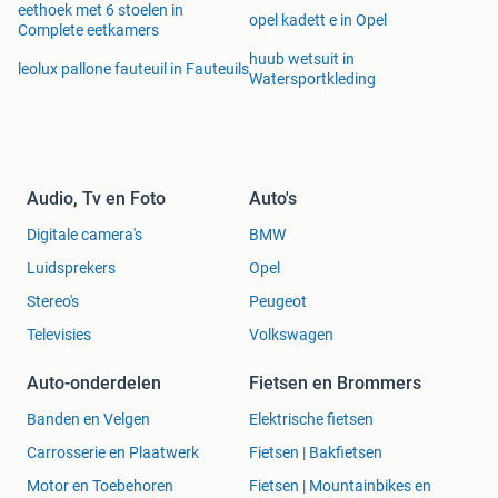
eethoek met 6 stoelen in
opel kadett e in Opel
Complete eetkamers
huub wetsuit in
leolux pallone fauteuil in Fauteuils
Watersportkleding
Audio, Tv en Foto
Auto's
Digitale camera's
BMW
Luidsprekers
Opel
Stereo's
Peugeot
Televisies
Volkswagen
Auto-onderdelen
Fietsen en Brommers
Banden en Velgen
Elektrische fietsen
Carrosserie en Plaatwerk
Fietsen | Bakfietsen
Motor en Toebehoren
Fietsen | Mountainbikes en