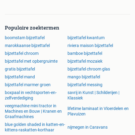
Populaire zoektermen
boomstam bijzettafel
bijzettafel kwantum
marokkaanse bijzettafel
riviera maison bijzettafel
bijzettafel chroom
bamboe bijzettafel
bijzettafel met opbergruimte
bijzettafel mozaiek
gratis bijzettafel
bijzettafel chroom glas
bijzettafel mand
mango bijzettafel
bijzettafel marmer groen
bijzettafel messing
boxpaal in vechtsporten-en-
savrij in Kunst | Schilderijen |
zelfverdediging
Klassiek
veegmachine mini tractor in
lifetime laminaat in Vloerdelen en
Machines en Bouw | Kranen en
Plavuizen
Graafmachines
blue golden shaded in katten-en-
nijmegen in Caravans
kittens-raskatten-korthaar