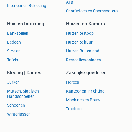
ATB
Interieur en Bekleding
Snorfietsen en Snorscooters
Huis en Inrichting
Huizen en Kamers
Bankstellen
Huizen te Koop
Bedden
Huizen te huur
Stoelen
Huizen Buitenland
Tafels
Recreatiewoningen
Kleding | Dames
Zakelijke goederen
Jurken
Horeca
Mutsen, Sjaals en
Kantoor en Inrichting
Handschoenen
Machines en Bouw
Schoenen
Tractoren
Winterjassen