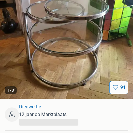
91
1
/
3
Dieuwertje
12 jaar op Marktplaats
...