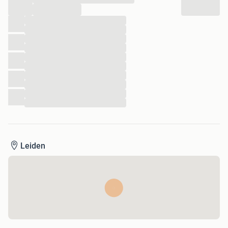
...
...
...
...
...
...
...
...
...
...
...
Leiden