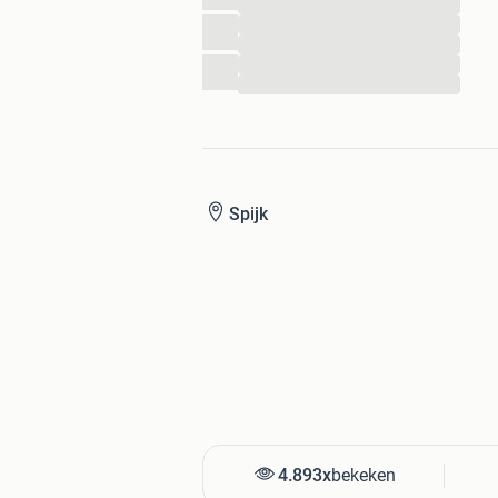
...
...
...
...
...
Spijk
4.893x
bekeken