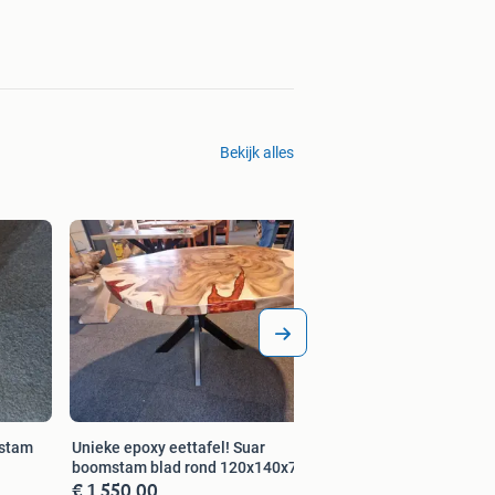
Bekijk alles
Unieke eettafel ovaa
boomstam blad. 2
€ 1.400,00
mstam
Unieke epoxy eettafel! Suar
boomstam blad rond 120x140x78 cm
€ 1.550,00