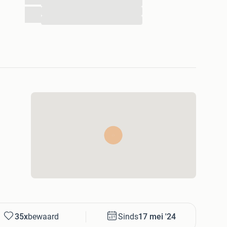
...
...
...
35x
bewaard
Sinds
17 mei '24