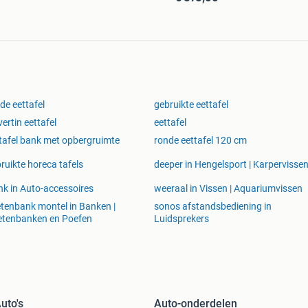
de eettafel
gebruikte eettafel
vertin eettafel
eettafel
tafel bank met opbergruimte
ronde eettafel 120 cm
ruikte horeca tafels
deeper in Hengelsport | Karpervisse
nk in Auto-accessoires
weeraal in Vissen | Aquariumvissen
tenbank montel in Banken |
sonos afstandsbediening in
etenbanken en Poefen
Luidsprekers
uto's
Auto-onderdelen