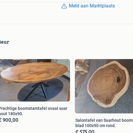
Meld aan Marktplaats
ieur
Prachtige boomstamtafel ovaal suar
hout 180x90.
€ 900,00
Salontafel van Suarhout boo
blad 100x90 cm rond.
€ 575,00