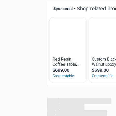
Suar hout is een hardhout soort geïmp
zijn unieke nerf tekening in het hout 
Kom kijken in onze showroom.
Wo
Do
Vr
zaterdag geopend van 13.00-18.00 uu
Industrieel suar interieur
Spijksedijk 3-184
6917AB Spijk
...
...
...