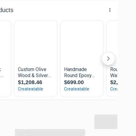
orteerd uit Indonesië. Suarhout is te herkennen aan
en zijn kenmerkende witte rand.
r.
...