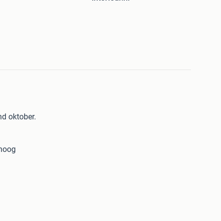
nd oktober.
 hoog
Rond 130cm.
goud.