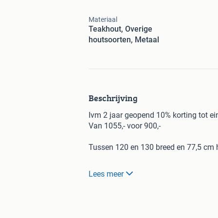
Materiaal
Teakhout, Overige
houtsoorten, Metaal
Beschrijving
Ivm 2 jaar geopend 10% korting tot ei
Van 1055,- voor 900,-
Tussen 120 en 130 breed en 77,5 cm
Stoere industriële boomstam tafel. 
Lees meer
Opening opgevuld met epoxy blauw/
Met glans lak afgewerkt.
Prijs € 1055,-