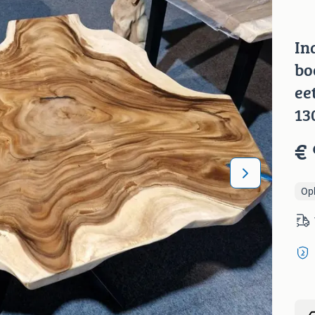
In
bo
ee
13
€
Op