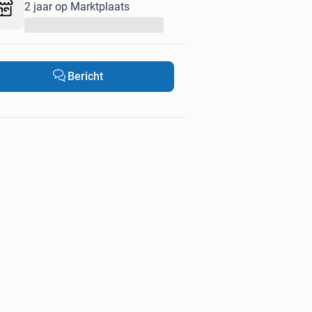
2 jaar op Marktplaats
...
Bericht