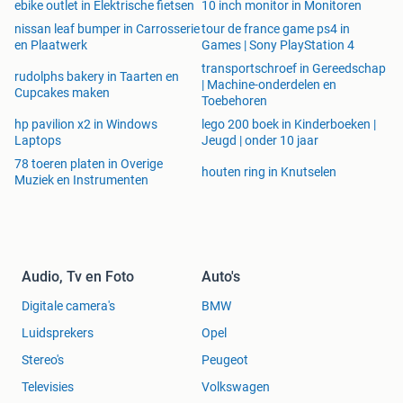
ebike outlet in Elektrische fietsen
10 inch monitor in Monitoren
nissan leaf bumper in Carrosserie
tour de france game ps4 in
en Plaatwerk
Games | Sony PlayStation 4
transportschroef in Gereedschap
rudolphs bakery in Taarten en
| Machine-onderdelen en
Cupcakes maken
Toebehoren
hp pavilion x2 in Windows
lego 200 boek in Kinderboeken |
Laptops
Jeugd | onder 10 jaar
78 toeren platen in Overige
houten ring in Knutselen
Muziek en Instrumenten
Audio, Tv en Foto
Auto's
Digitale camera's
BMW
Luidsprekers
Opel
Stereo's
Peugeot
Televisies
Volkswagen