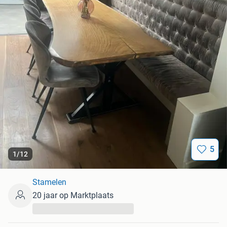
5
1
/
12
Stamelen
20 jaar op Marktplaats
...