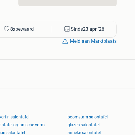
8x
bewaard
Sinds
23 apr '26
Meld aan Marktplaats
vertin salontafel
boomstam salontafel
ontafel organische vorm
glazen salontafel
ion salontafel
antieke salontafel