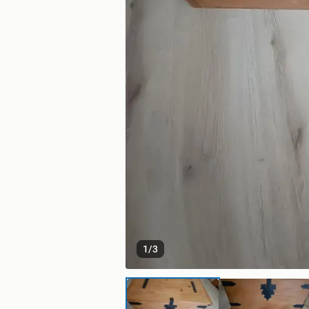
1
/
3