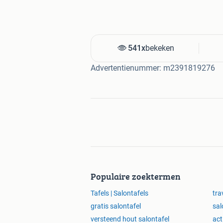
541x
bekeken
Advertentienummer: m2391819276
Populaire zoektermen
Tafels | Salontafels
tra
gratis salontafel
sal
versteend hout salontafel
act