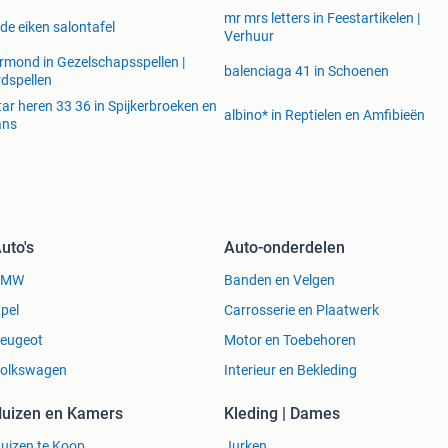
mr mrs letters in Feestartikelen |
de eiken salontafel
Verhuur
rmond in Gezelschapsspellen |
balenciaga 41 in Schoenen
dspellen
tar heren 33 36 in Spijkerbroeken en
albino* in Reptielen en Amfibieën
ans
uto's
Auto-onderdelen
BMW
Banden en Velgen
pel
Carrosserie en Plaatwerk
eugeot
Motor en Toebehoren
olkswagen
Interieur en Bekleding
uizen en Kamers
Kleding | Dames
uizen te Koop
Jurken