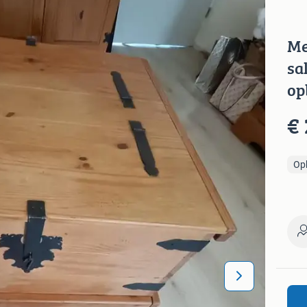
Me
sa
op
€ 
Op