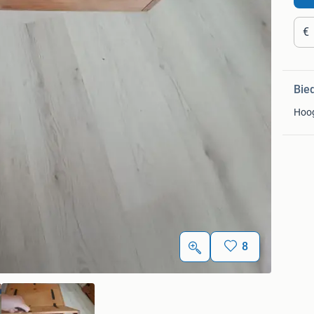
€
Bie
Hoo
8