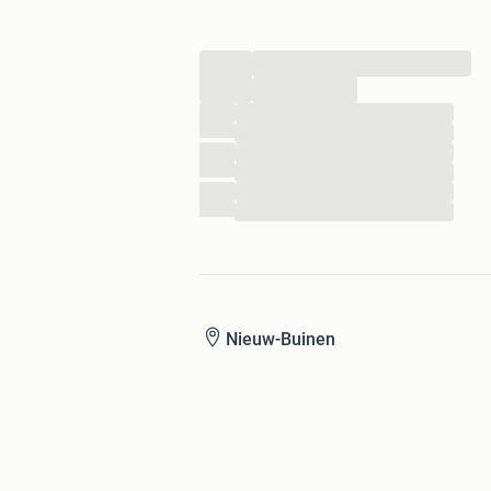
...
...
...
...
...
...
...
...
Nieuw-Buinen