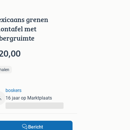
xicaans grenen
lontafel met
bergruimte
20,00
halen
boskers
16 jaar op Marktplaats
...
Bericht