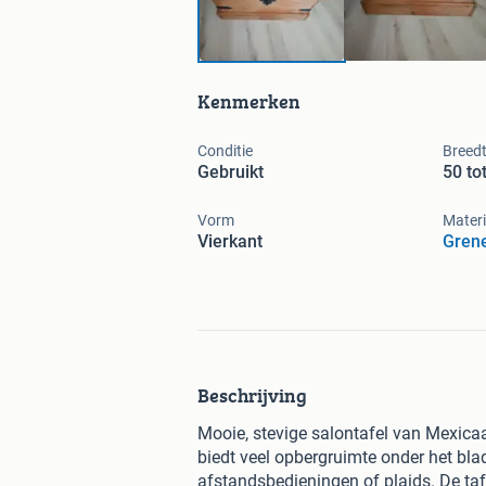
Kenmerken
Conditie
Breed
Gebruikt
50 to
Vorm
Materi
Vierkant
Gren
Beschrijving
Mooie, stevige salontafel van Mexicaan
biedt veel opbergruimte onder het blad
afstandsbedieningen of plaids. De tafe