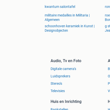
kwantum salontafel
ron
militaire medailles in Militaria |
roe
Algemeen
Bor
schoonhoven keramiek in Kunst |
g s
Designobjecten
Je
Audio, Tv en Foto
A
Digitale camera's
Luidsprekers
O
Stereo's
P
Televisies
V
Huis en Inrichting
H
Bankstellen
H