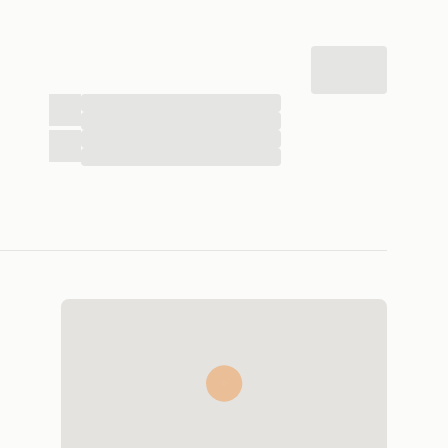
...
...
...
...