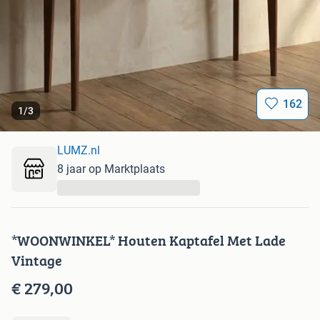
162
1
/
3
LUMZ.nl
8 jaar op Marktplaats
...
*WOONWINKEL* Houten Kaptafel Met Lade
Vintage
€ 279,00