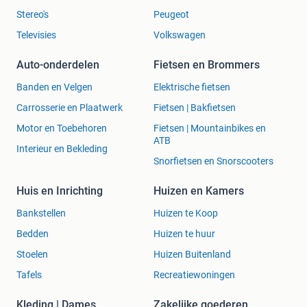
Stereo's
Peugeot
Televisies
Volkswagen
Auto-onderdelen
Fietsen en Brommers
Banden en Velgen
Elektrische fietsen
Carrosserie en Plaatwerk
Fietsen | Bakfietsen
Motor en Toebehoren
Fietsen | Mountainbikes en
ATB
Interieur en Bekleding
Snorfietsen en Snorscooters
Huis en Inrichting
Huizen en Kamers
Bankstellen
Huizen te Koop
Bedden
Huizen te huur
Stoelen
Huizen Buitenland
Tafels
Recreatiewoningen
Kleding | Dames
Zakelijke goederen