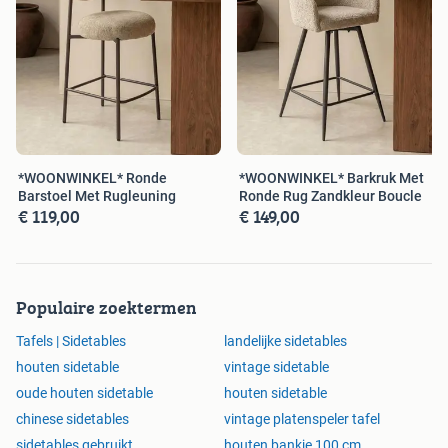
*WOONWINKEL* Ronde
*WOONWINKEL* Barkruk Met
Barstoel Met Rugleuning
Ronde Rug Zandkleur Boucle
€ 119,00
€ 149,00
Populaire zoektermen
Tafels | Sidetables
landelijke sidetables
houten sidetable
vintage sidetable
oude houten sidetable
houten sidetable
chinese sidetables
vintage platenspeler tafel
sidetables gebruikt
houten bankje 100 cm