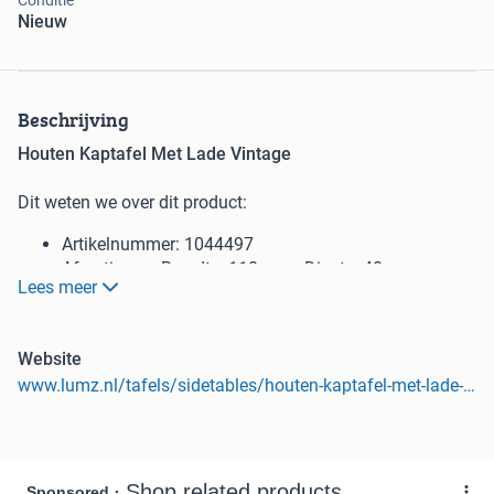
Conditie
Nieuw
Beschrijving
Houten Kaptafel Met Lade Vintage
Dit weten we over dit product:
Artikelnummer: 1044497
Afmetingen: Breedte: 110 cm x Diepte: 40 cm x
Lees meer
Hoogte: 78 cm.
Kaptafel of sidetable in retro-vintage design
Volledig gemaakt van massief mangohout
Website
Afgewerkt met een beschermende, warmbruine
www.lumz.nl/tafels/sidetables/houten-kaptafel-met-lade-vintage-bodio-landon?channable=404f85616e616c79746963735f696400313034343439370b&vb=a20357.44497
laklaag
Voorzien van een lade