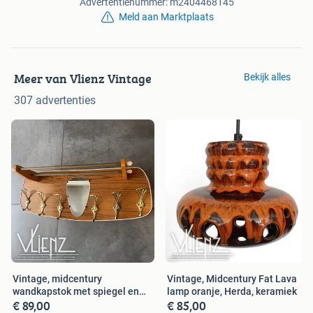
Advertentienummer: m2404468145
Meld aan Marktplaats
Meer van Vlienz Vintage
Bekijk alles
307 advertenties
Vintage, midcentury
Vintage, Midcentury Fat Lava
wandkapstok met spiegel en
lamp oranje, Herda, keramiek
€ 89,00
€ 85,00
hoedenrek