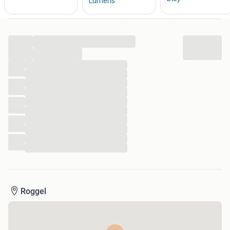
...
...
...
...
...
...
...
...
...
...
...
...
Roggel