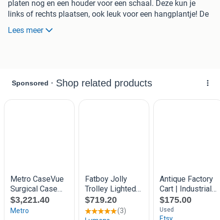
platen nog en een houder voor een schaal. Deze kun je
links of rechts plaatsen, ook leuk voor een hangplantje! De
trolley misstaat niet in de keuken, maar zal ook prachtig
Lees meer
staan als barmeubel in de woonkamer, bij een kapper of
een horecagelegenheid. De wielen draaien, maar hebben
ooit soepeler gerold. Hier en daar wat verweer wat voor
mooie patina zorgt. De afmetingen: 60 cm lang x 40 cm
breed x 72 cm hoog. Te koop voor €159,-.