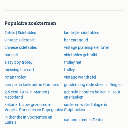
Populaire zoektermen
Tafels | Sidetables
landelijke sidetables
vintage sidetable
bar cart goud
chinese sidetables
vintage platenspeler tafel
bar cart
sidetables gebruikt
sissy boy trolley
trolley riet
messing bar cart
trolley
rotan trolley
vintage wandtafel
camper in kerkrade in Campers
gouden ring rode steen in Ringen
2,5 cent 1919 in Munten |
gebruikte houten balken in Hout
Nederland
en Planken
kakariki blauw gezoomd in
suske en wiske trilogie in
Vogels | Parkieten en Papegaaien
Stripboeken
in drenthe in Voortenten en
cabanon tent in Tenten
Luifels