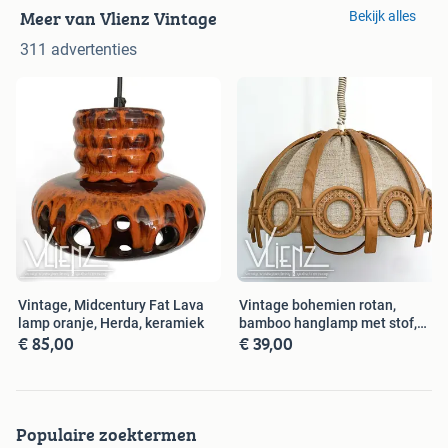
Meer van Vlienz Vintage
Bekijk alles
311 advertenties
Vintage, Midcentury Fat Lava
Vintage bohemien rotan,
lamp oranje, Herda, keramiek
bamboo hanglamp met stof,
€ 85,00
€ 39,00
retro
Populaire zoektermen