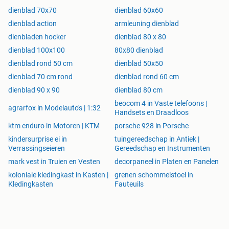
dienblad 70x70
dienblad 60x60
dienblad action
armleuning dienblad
dienbladen hocker
dienblad 80 x 80
dienblad 100x100
80x80 dienblad
dienblad rond 50 cm
dienblad 50x50
dienblad 70 cm rond
dienblad rond 60 cm
dienblad 90 x 90
dienblad 80 cm
beocom 4 in Vaste telefoons |
agrarfox in Modelauto's | 1:32
Handsets en Draadloos
ktm enduro in Motoren | KTM
porsche 928 in Porsche
kindersurprise ei in
tuingereedschap in Antiek |
Verrassingseieren
Gereedschap en Instrumenten
mark vest in Truien en Vesten
decorpaneel in Platen en Panelen
koloniale kledingkast in Kasten |
grenen schommelstoel in
Kledingkasten
Fauteuils