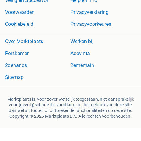
Veilig en Succesvol
Help en Info
Voorwaarden
Privacyverklaring
Cookiebeleid
Privacyvoorkeuren
Over Marktplaats
Werken bij
Perskamer
Adevinta
2dehands
2ememain
Sitemap
Marktplaats is, voor zover wettelijk toegestaan, niet aansprakelijk
voor (gevolg)schade die voortkomt uit het gebruik van deze site,
dan wel uit fouten of ontbrekende functionaliteiten op deze site.
Copyright © 2026 Marktplaats B.V. Alle rechten voorbehouden.
een
onderneming