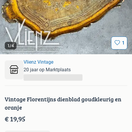
1
1
/
4
Vlienz Vintage
20 jaar op Marktplaats
...
Vintage Florentijns dienblad goudkleurig en
oranje
€ 19,95