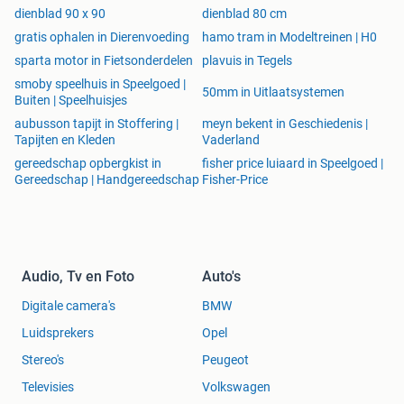
dienblad 90 x 90
dienblad 80 cm
gratis ophalen in Dierenvoeding
hamo tram in Modeltreinen | H0
sparta motor in Fietsonderdelen
plavuis in Tegels
smoby speelhuis in Speelgoed |
50mm in Uitlaatsystemen
Buiten | Speelhuisjes
aubusson tapijt in Stoffering |
meyn bekent in Geschiedenis |
Tapijten en Kleden
Vaderland
gereedschap opbergkist in
fisher price luiaard in Speelgoed |
Gereedschap | Handgereedschap
Fisher-Price
Audio, Tv en Foto
Auto's
Digitale camera's
BMW
Luidsprekers
Opel
Stereo's
Peugeot
Televisies
Volkswagen