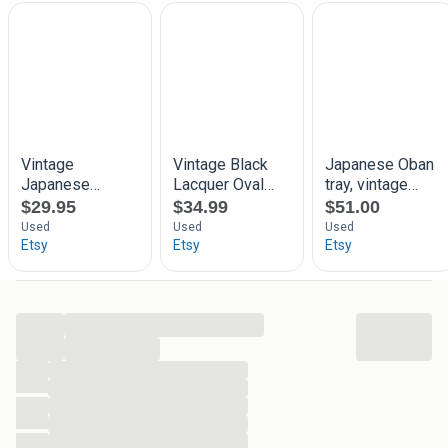
...
...
...
...
...
...
...