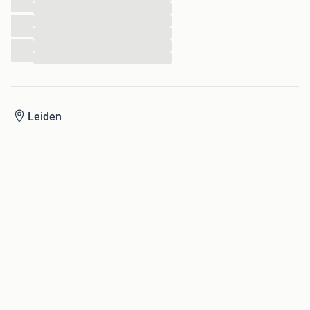
...
...
...
...
...
Leiden