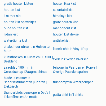
gratis houten kisten
houten ikea kist
houten kist
salontafel kist
kist met slot
himalaya kist
houten kist op wieltjes
grote houten kist
oude houten kist
mangohout kist
rotan kist
houten kist deksel
waterdichte kist
antieke kist
chalet huur utrecht in Huizen te
lionel richie in Vinyl | Pop
huur
kunstboeken in Kunst en Cultuur |
zx80 in Overige Diversen
Beeldend
zaagblad 180 mm in
fei pony in Paarden en Pony's |
Gereedschap | Zaagmachines
Overige Paardenspullen
blade telecaster in
Snaarinstrumenten | Gitaren |
tuinpomp* in Waterpompen
Elektrisch
thunderbirds penelope in Dvd's |
patta shirt in T-shirts
Tekenfilms en Animatie