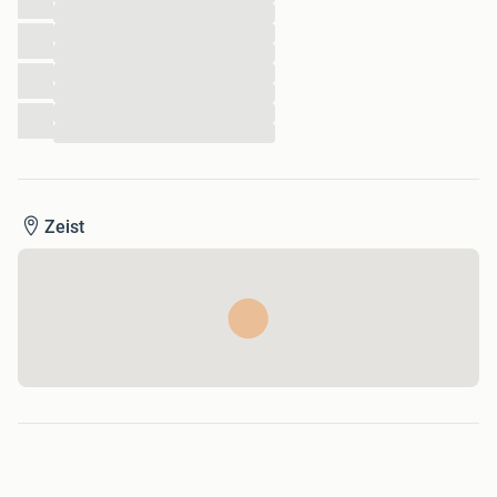
...
...
...
...
...
...
...
Zeist