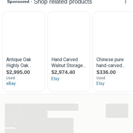
...
...
...
...
...