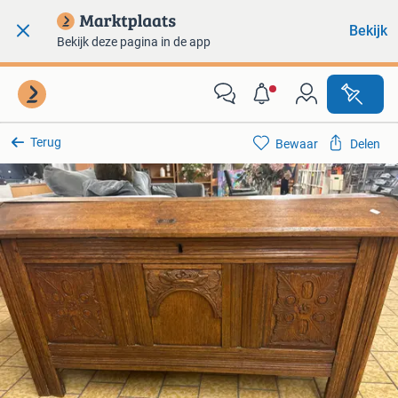
Bekijk
Bekijk deze pagina in de app
Terug
Bewaar
Delen