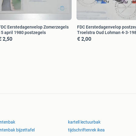
FDC Eerstedagenvelop Zomerzegels
FDC Eerstedagenvelop postze
15 april 1980 postzegels
Troelstra Oud Lohman 4-3-19
€ 2,50
€ 2,00
antenbak
kartell lectuurbak
ntenbak bijzettafel
tijdschriftenrek ikea