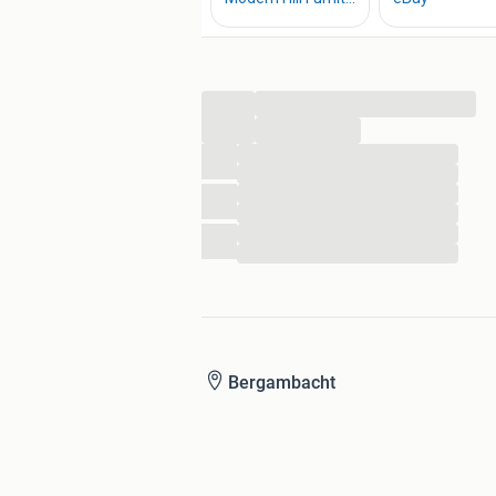
...
...
...
...
...
...
...
...
Bergambacht