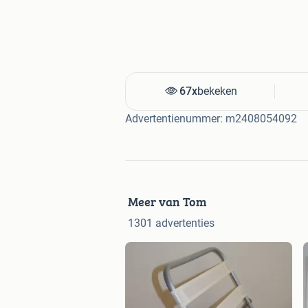
67x
bekeken
Advertentienummer: m2408054092
Meer van Tom
1301 advertenties