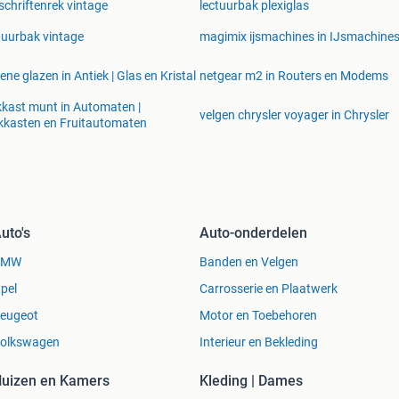
dschriftenrek vintage
lectuurbak plexiglas
tuurbak vintage
magimix ijsmachines in IJsmachine
ene glazen in Antiek | Glas en Kristal
netgear m2 in Routers en Modems
kast munt in Automaten |
velgen chrysler voyager in Chrysler
kasten en Fruitautomaten
uto's
Auto-onderdelen
BMW
Banden en Velgen
pel
Carrosserie en Plaatwerk
eugeot
Motor en Toebehoren
olkswagen
Interieur en Bekleding
uizen en Kamers
Kleding | Dames