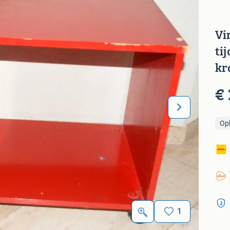
Vi
ti
kr
€ 
Op
1