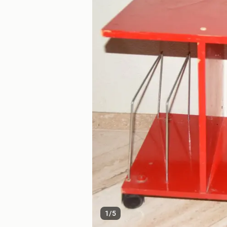
1
/
5