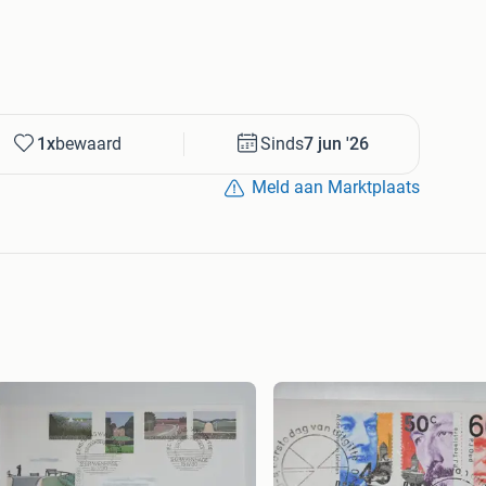
1x
bewaard
Sinds
7 jun '26
Meld aan Marktplaats