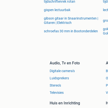
tijdschriftenrek rotan
tij
gispen lectuurbak
lec
gibson gitaar in Snaarinstrumenten |
gro
Gitaren | Elektrisch
gok
schroefas 30 mm in Bootonderdelen
Gok
Audio, Tv en Foto
A
Digitale camera's
Luidsprekers
O
Stereo's
P
Televisies
V
Huis en Inrichting
H