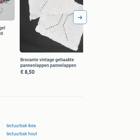
gel
80
Brocante vintage gehaakte
pannenlappen pannelappen
€ 8,50
lectuurbak ikea
lectuurbak hout