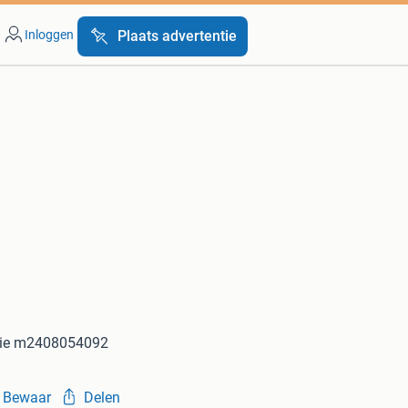
Inloggen
Plaats advertentie
tie m2408054092
Bewaar
Delen