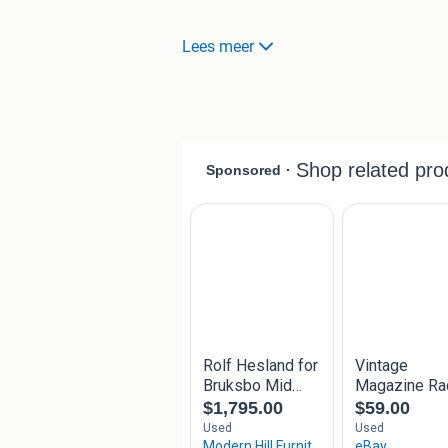
Evt. verzendkosten koper maar afhal
Lees meer