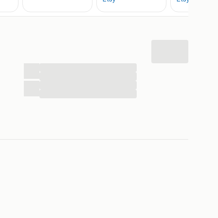
...
...
...
...