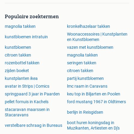
Populaire zoektermen
magnolia takken
kronkelhazelaar takken
Woonaccessoires | Kunstplanten
kunstbloemen intratuin
en Kunstbloemen
kunstbloemen
vazen met kunstbloemen
citroen takken
magnolia takken
rozenbottel takken
seringen takken
zijden boeket
citroen takken
kunstplanten ikea
partij kunstbloemen
avatar in Strips | Comics
lmc raam in Caravans
springpaard 3 jaar in Paarden
keu top in Biljarten en Poolen
pellet fornuis in Kachels
ford mustang 1967 in Oldtimers
stacaravan maarssen in
berlijn in Reisgidsen
Stacaravans
boot huren koningsdag in
verstelbare schraag in Bureaus
Muzikanten, Artiesten en Dj's