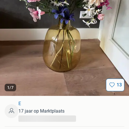
13
1
/
7
E
17 jaar op Marktplaats
...