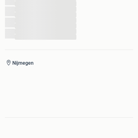
...
...
...
...
...
...
...
Nijmegen