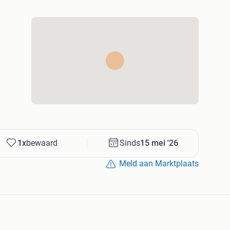
1x
bewaard
Sinds
15 mei '26
Meld aan Marktplaats