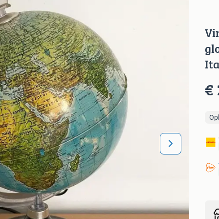
Vi
gl
It
€ 
Op