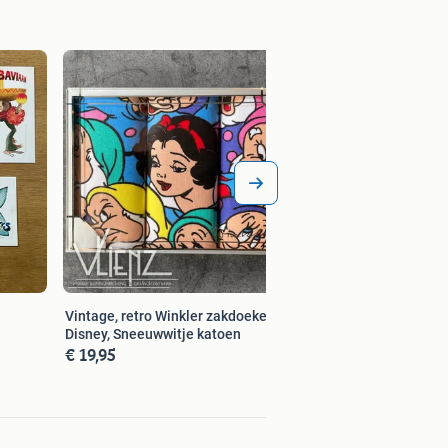
Vintage, retro, roz
koptelefoon, hoed, 
€ 49,00
Vintage, retro Winkler zakdoeken
Disney, Sneeuwwitje katoen
€ 19,95