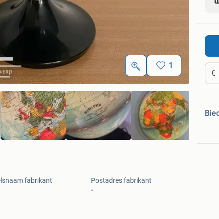
1
€
Bie
lsnaam fabrikant
Postadres fabrikant
-