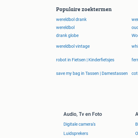
Populaire zoektermen
wereldbol drank
wer
wereldbol
oud
drank globe
Woo
wereldbol vintage
whi
robot in Fietsen | Kinderfietsjes
fer
save my bag in Tassen | Damestassen
cot
Audio, Tv en Foto
A
Digitale camera's
Luidsprekers
O