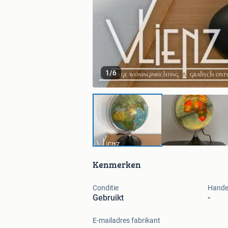
1
/
6
Kenmerken
Conditie
Hande
Gebruikt
-
E-mailadres fabrikant