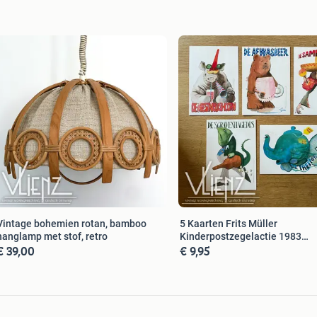
Vintage bohemien rotan, bamboo
5 Kaarten Frits Müller
hanglamp met stof, retro
Kinderpostzegelactie 1983
€ 39,00
€ 9,95
wenskaart