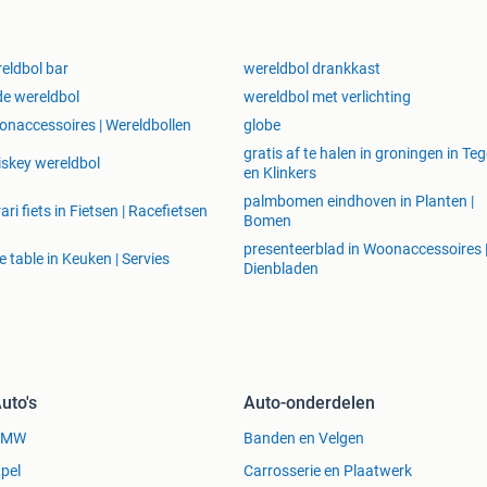
eldbol bar
wereldbol drankkast
e wereldbol
wereldbol met verlichting
naccessoires | Wereldbollen
globe
gratis af te halen in groningen in Teg
skey wereldbol
en Klinkers
palmbomen eindhoven in Planten |
rari fiets in Fietsen | Racefietsen
Bomen
presenteerblad in Woonaccessoires 
e table in Keuken | Servies
Dienbladen
uto's
Auto-onderdelen
BMW
Banden en Velgen
pel
Carrosserie en Plaatwerk