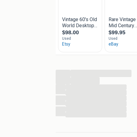
...
...
...
...
...
...
...
...