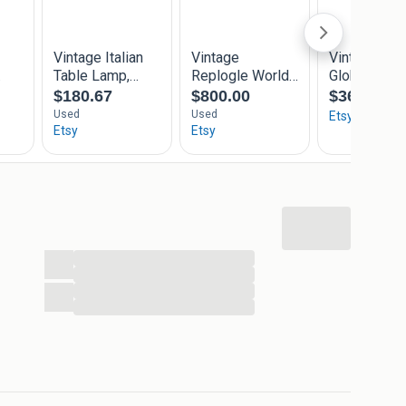
...
...
...
...