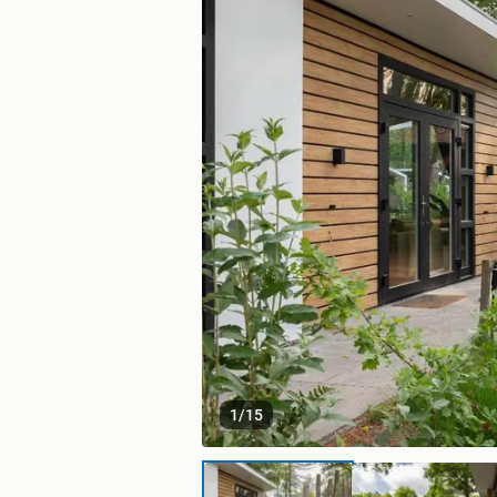
1
/
15