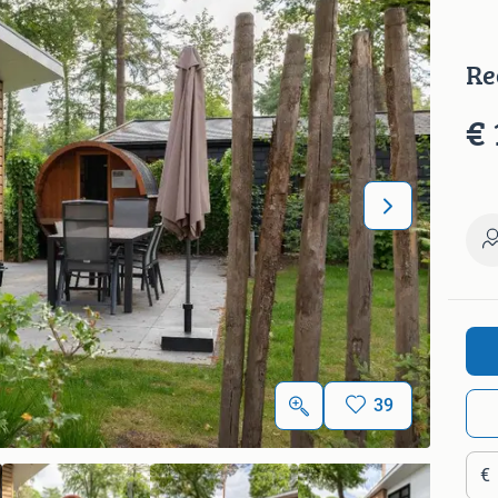
Re
€ 
39
€