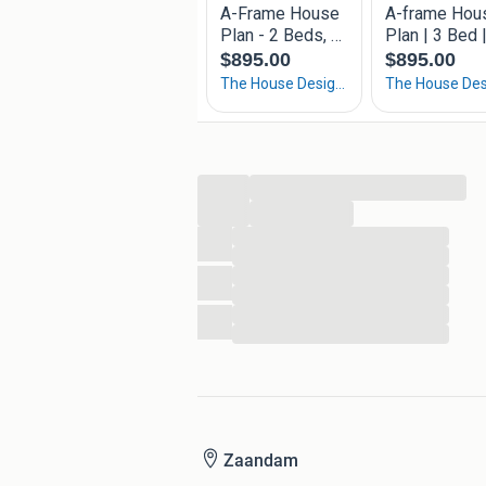
Dit moderne chalet bevindt zich op T
uitstekende faciliteiten en een schitt
189.500 euro kosten koper. De woning
Beschikbaarheid op korte termijn.
Voor meer informatie of het plannen v
www.veluwechalets.nl of neem contac
van het beste dat de Veluwe te bieden
...
...
...
...
...
...
...
...
Zaandam