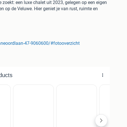
e zoekt: een luxe chalet uit 2023, gelegen op een eigen
n op de Veluwe. Hier geniet je van rust, ruimte en
weede thuis. Het chalet heeft een woonoppervlakte van
een mooi aangelegd en omheind perceel met een eigen
De ligging op het zuiden zorgt ervoor dat je optimaal
e ramen en openslaande deuren zorgen voor een lichte,
egang tot het terras.
nneoordlaan-47-9060600/#fotooverzicht
 met een gasfornuis, afzuigkap, combimagnetron,
wel korte verblijven als langdurig genieten. Uniek aan
orzieningen, zoals een eigen sauna en een
g na een dag in de natuur. De lodge is uitgerust met
waardoor je hier het hele jaar door comfortabel kunt
zien van praktische kastruimte boven de bedden. De
ouche, wastafelmeubel, toilet en een designradiator.
je van extra zekerheid en vrijheid, wat dit chalet tot
Zowel voor eigen gebruik als verhuur.