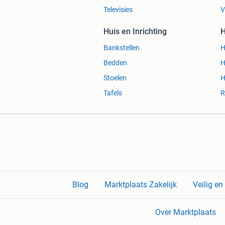
Televisies
V
Huis en Inrichting
H
Bankstellen
H
Bedden
H
Stoelen
H
Tafels
R
Blog
Marktplaats Zakelijk
Veilig e
Over Marktplaats