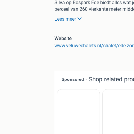
Silva op Bospark Ede biedt alles wat j
perceel van 260 vierkante meter midde
comfort, met alle gemakken van een t
Lees meer
55 vierkante meter en is gelegen op 
parkeerplaats direct naast de woning. 
profiteert van de zon, terwijl de hog
Website
uitnodigende woonkamer met direct to
www.veluwechalets.nl/chalet/ede-zo
De open keuken is volledig ingericht
koelkast en vaatwasser, ideaal voor zo
deze woning zijn de extra wellnessvo
buitendouche, perfect voor ontspannin
een cv-combiketel en airconditioning, 
verblijven.
Er zijn twee slaapkamers, beide voor
moderne badkamer beschikt over een d
Dankzij de ligging op koopgrond geniet 
een aantrekkelijke investering maakt. 