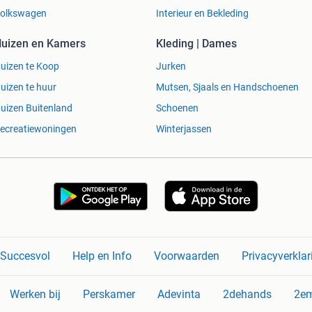
olkswagen
Interieur en Bekleding
uizen en Kamers
Kleding | Dames
uizen te Koop
Jurken
uizen te huur
Mutsen, Sjaals en Handschoenen
uizen Buitenland
Schoenen
ecreatiewoningen
Winterjassen
n Succesvol
Help en Info
Voorwaarden
Privacyverklar
Werken bij
Perskamer
Adevinta
2dehands
2e