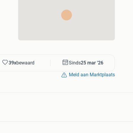
39x
bewaard
Sinds
25 mar '26
Meld aan Marktplaats