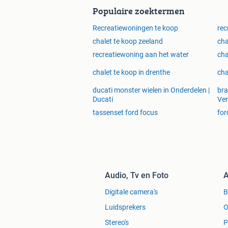
Populaire zoektermen
Recreatiewoningen te koop
rec
chalet te koop zeeland
cha
recreatiewoning aan het water
cha
chalet te koop in drenthe
cha
ducati monster wielen in Onderdelen |
bra
Ducati
Ver
tassenset ford focus
for
Audio, Tv en Foto
A
Digitale camera's
Luidsprekers
O
Stereo's
P