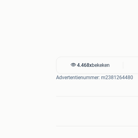
4.468x
bekeken
Advertentienummer: m2381264480