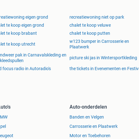
reatiewoning eigen grond
recreatiewoning niet op park
let te koop eigen grond
chalet te koop veluwe
let te koop brabant
chalet te koop putten
w123 bumper in Carrosserie en
let te koop utrecht
Plaatwerk
ndweer pak in Carnavalskleding en
picture ski jas in Wintersportkleding
kleedspullen
d focus radio in Autoradio's
the tickets in Evenementen en Festiv
uto's
Auto-onderdelen
BMW
Banden en Velgen
pel
Carrosserie en Plaatwerk
eugeot
Motor en Toebehoren