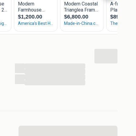
opparken Bospark Ede, een verzorgd park met
erende ligging midden in het bos. De vraagprijs bedraagt
 bevindt zich op Zonneoordlaan 47, kavel 98 in Ede.
an een bezichtiging kun je terecht op
t op via 0341-276905. Een unieke kans om te genieten
 heeft.
...
...
...
...