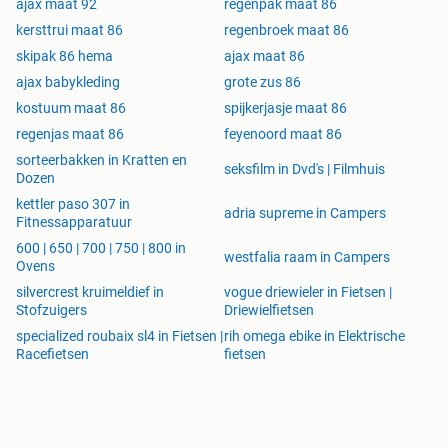
ajax maat 92
regenpak maat 86
kersttrui maat 86
regenbroek maat 86
skipak 86 hema
ajax maat 86
ajax babykleding
grote zus 86
kostuum maat 86
spijkerjasje maat 86
regenjas maat 86
feyenoord maat 86
sorteerbakken in Kratten en
seksfilm in Dvd's | Filmhuis
Dozen
kettler paso 307 in
adria supreme in Campers
Fitnessapparatuur
600 | 650 | 700 | 750 | 800 in
westfalia raam in Campers
Ovens
silvercrest kruimeldief in
vogue driewieler in Fietsen |
Stofzuigers
Driewielfietsen
specialized roubaix sl4 in Fietsen |
rih omega ebike in Elektrische
Racefietsen
fietsen