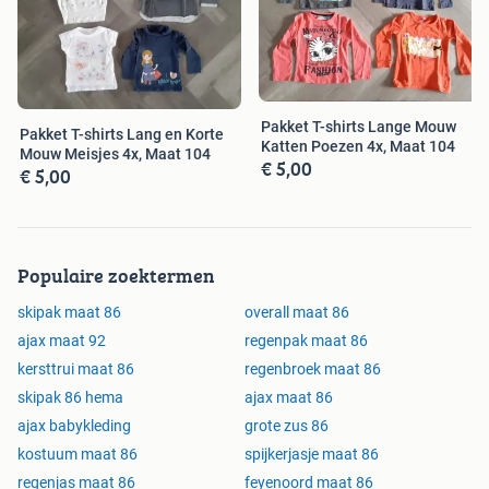
Pakket T-shirts Lange Mouw
Pakket T-shirts Lang en Korte
Katten Poezen 4x, Maat 104
Mouw Meisjes 4x, Maat 104
€ 5,00
€ 5,00
Populaire zoektermen
skipak maat 86
overall maat 86
ajax maat 92
regenpak maat 86
kersttrui maat 86
regenbroek maat 86
skipak 86 hema
ajax maat 86
ajax babykleding
grote zus 86
kostuum maat 86
spijkerjasje maat 86
regenjas maat 86
feyenoord maat 86