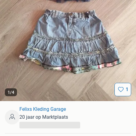
1
1
/
4
Felixs Kleding Garage
20 jaar op Marktplaats
...