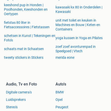
keeshond pup in Honden |
kawasaki kx 80 in Onderdelen |
Poolhonden, Keeshonden en
Kawasaki
Oertypen
unit met toilet en keuken in
fietstas 80 liter in
Machines en Bouw | Keten en
Fietsaccessoires | Fietstassen
Containers
schetsen in Kunst | Tekeningen en
yoga kussen in Yoga en Pilates
Foto's
zoef zoef avonturenpad in
schaats mat in Schaatsen
Speelgoed | Vtech
tweety stickers in Stickers
merida eone
Audio, Tv en Foto
Auto's
Digitale camera's
BMW
Luidsprekers
Opel
Stereo's
Peugeot