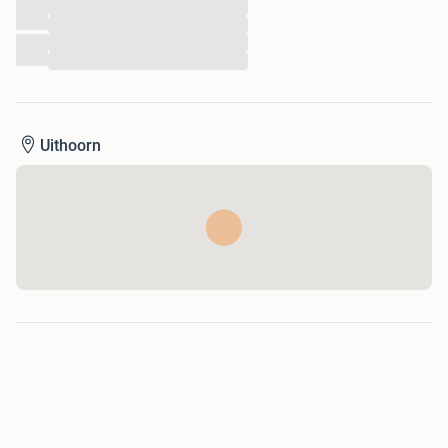
...
...
Verzending altijd op eigen risico, tenzij verzekerd
...
verzonden (€ 10,50). Orders boven de € 50,- worden
...
alleen verzekerd verstuurd.
Kijk ook eens bij mijn andere advertenties om
Uithoorn
verzendkosten te besparen!
123