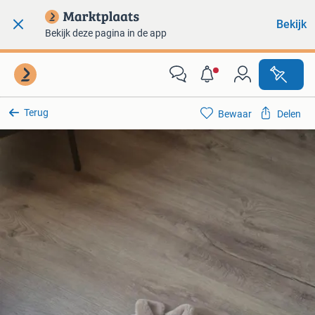
Bekijk
Bekijk deze pagina in de app
Terug
Bewaar
Delen