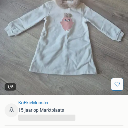
1
/
5
KoEkieMonster
15 jaar op Marktplaats
...