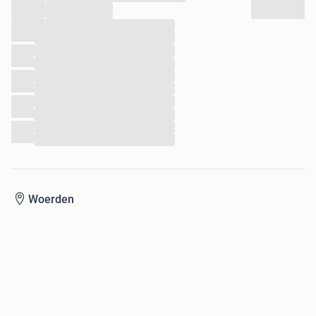
...
...
...
...
...
...
...
...
...
...
...
Woerden