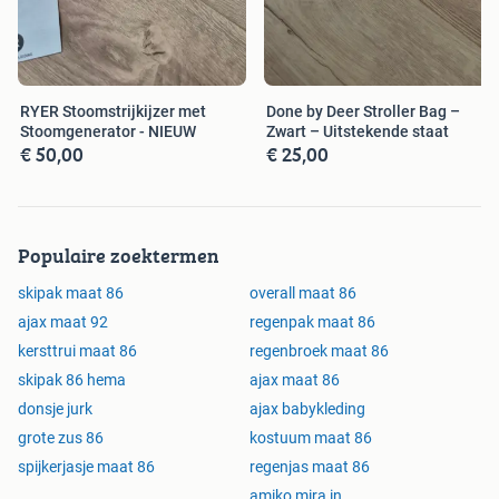
RYER Stoomstrijkijzer met
Done by Deer Stroller Bag –
Stoomgenerator - NIEUW
Zwart – Uitstekende staat
€ 50,00
€ 25,00
Populaire zoektermen
skipak maat 86
overall maat 86
ajax maat 92
regenpak maat 86
kersttrui maat 86
regenbroek maat 86
skipak 86 hema
ajax maat 86
donsje jurk
ajax babykleding
grote zus 86
kostuum maat 86
spijkerjasje maat 86
regenjas maat 86
amiko mira in