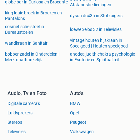
globe bar in Curiosa en Brocante
Afstandsbedieningen
king louie broek in Broeken en
dyson dc43h in Stofzuigers
Pantalons
cosmetische stoel in
loewe xelos 32 in Televisies
Bureaustoelen
vintage houten hijskraan in
wandkraan in Sanitair
Speelgoed | Houten speelgoed
bobber zadel in Onderdelen |
anodea judith chakra psychologie
Merk-onafhankelijk
in Esoterie en Spiritualiteit
Audio, Tv en Foto
Auto's
Digitale camera's
BMW
Luidsprekers
Opel
Stereo's
Peugeot
Televisies
Volkswagen