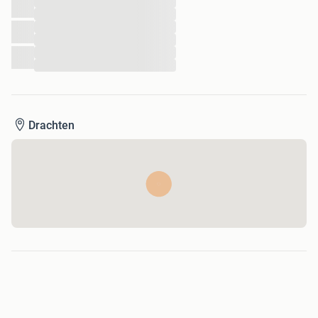
...
...
...
...
...
...
Drachten