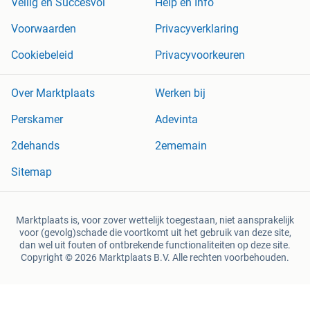
Veilig en Succesvol
Help en Info
Voorwaarden
Privacyverklaring
Cookiebeleid
Privacyvoorkeuren
Over Marktplaats
Werken bij
Perskamer
Adevinta
2dehands
2ememain
Sitemap
Marktplaats is, voor zover wettelijk toegestaan, niet aansprakelijk
voor (gevolg)schade die voortkomt uit het gebruik van deze site,
dan wel uit fouten of ontbrekende functionaliteiten op deze site.
Copyright © 2026 Marktplaats B.V. Alle rechten voorbehouden.
een
onderneming