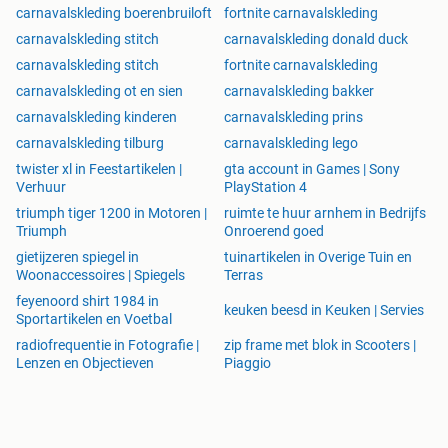
carnavalskleding boerenbruiloft
fortnite carnavalskleding
carnavalskleding stitch
carnavalskleding donald duck
carnavalskleding stitch
fortnite carnavalskleding
carnavalskleding ot en sien
carnavalskleding bakker
carnavalskleding kinderen
carnavalskleding prins
carnavalskleding tilburg
carnavalskleding lego
twister xl in Feestartikelen |
gta account in Games | Sony
Verhuur
PlayStation 4
triumph tiger 1200 in Motoren |
ruimte te huur arnhem in Bedrijfs
Triumph
Onroerend goed
gietijzeren spiegel in
tuinartikelen in Overige Tuin en
Woonaccessoires | Spiegels
Terras
feyenoord shirt 1984 in
keuken beesd in Keuken | Servies
Sportartikelen en Voetbal
radiofrequentie in Fotografie |
zip frame met blok in Scooters |
Lenzen en Objectieven
Piaggio